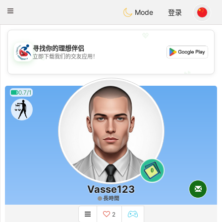
Handi Space
Toggle
Mode
登录
navigation
💖
寻找你的理想伴侣
💖
立即下载我们的交友应用！
💕
💕
0.7/1
0
Vasse123
長時間
2