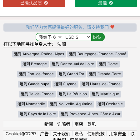
已确认品质
最佳
我们努力为您提供最好的服务，请支持我们
在以下地区寻找单身人士： 法國
遇到 Auvergne-Rhône-Alpes
遇到 Bourgogne-Franche-Comté
遇到 Bretagne
遇到 Centre-Val de Loire
遇到 Corse
遇到 Fort-de-france
遇到 Grand Est
遇到 Grande-Terre
遇到 Guadeloupe
遇到 Guyane
遇到 Hauts-de-France
遇到 Île-de-France
遇到 La Réunion
遇到 Martinique
遇到 Normandie
遇到 Nouvelle-Aquitaine
遇到 Occitanie
遇到 Pays de la Loire
遇到 Provence-Alpes-Côte d Azur
新闻
|
诈骗者
|
商店
|
意见
Cookie和GDPR
|
广告
|
关于我们
|
隐私
|
使用条款
|
儿童安全
|
联
系我们
|
常见问题