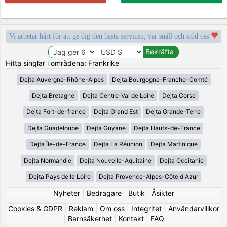
Vi arbetar hårt för att ge dig den bästa servicen, var snäll och stöd oss
Hitta singlar i områdena: Frankrike
Dejta Auvergne-Rhône-Alpes
Dejta Bourgogne-Franche-Comté
Dejta Bretagne
Dejta Centre-Val de Loire
Dejta Corse
Dejta Fort-de-france
Dejta Grand Est
Dejta Grande-Terre
Dejta Guadeloupe
Dejta Guyane
Dejta Hauts-de-France
Dejta Île-de-France
Dejta La Réunion
Dejta Martinique
Dejta Normandie
Dejta Nouvelle-Aquitaine
Dejta Occitanie
Dejta Pays de la Loire
Dejta Provence-Alpes-Côte d Azur
Nyheter
|
Bedragare
|
Butik
|
Åsikter
Cookies & GDPR
|
Reklam
|
Om oss
|
Integritet
|
Användarvillkor
|
Barnsäkerhet
|
Kontakt
|
FAQ