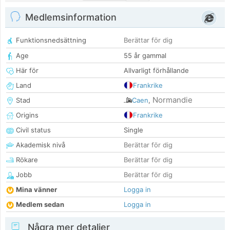
Medlemsinformation
Funktionsnedsättning
Berättar för dig
Age
55 år gammal
Här för
Allvarligt förhållande
Land
Frankrike
Normandie
Stad
Caen
,
Origins
Frankrike
Civil status
Single
Akademisk nivå
Berättar för dig
Rökare
Berättar för dig
Jobb
Berättar för dig
Mina vänner
Logga in
Medlem sedan
Logga in
Några mer detaljer