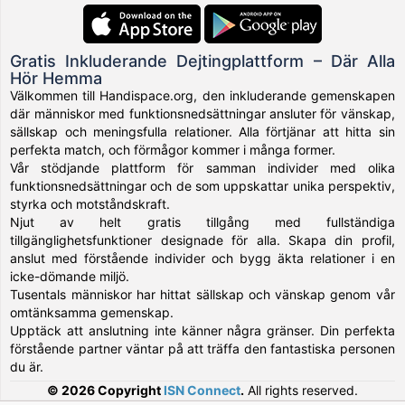
Gratis Inkluderande Dejtingplattform – Där Alla
Hör Hemma
Välkommen till Handispace.org, den inkluderande gemenskapen
där människor med funktionsnedsättningar ansluter för vänskap,
sällskap och meningsfulla relationer. Alla förtjänar att hitta sin
perfekta match, och förmågor kommer i många former.
Vår stödjande plattform för samman individer med olika
funktionsnedsättningar och de som uppskattar unika perspektiv,
styrka och motståndskraft.
Njut av helt gratis tillgång med fullständiga
tillgänglighetsfunktioner designade för alla. Skapa din profil,
anslut med förstående individer och bygg äkta relationer i en
icke-dömande miljö.
Tusentals människor har hittat sällskap och vänskap genom vår
omtänksamma gemenskap.
Upptäck att anslutning inte känner några gränser. Din perfekta
förstående partner väntar på att träffa den fantastiska personen
du är.
© 2026 Copyright
ISN Connect
.
All rights reserved.