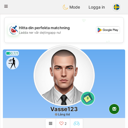
Handi Space
Toggle
Mode
Logga in
navigation
💖
Hitta din perfekta matchning
💖
Ladda ner vår dejtingapp nu!
💕
💕
0.7/1
0
Vasse123
Lång tid
2