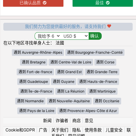
已确认品质
最佳
我们努力为您提供最好的服务，请支持我们
在以下地区寻找单身人士： 法國
遇到 Auvergne-Rhône-Alpes
遇到 Bourgogne-Franche-Comté
遇到 Bretagne
遇到 Centre-Val de Loire
遇到 Corse
遇到 Fort-de-france
遇到 Grand Est
遇到 Grande-Terre
遇到 Guadeloupe
遇到 Guyane
遇到 Hauts-de-France
遇到 Île-de-France
遇到 La Réunion
遇到 Martinique
遇到 Normandie
遇到 Nouvelle-Aquitaine
遇到 Occitanie
遇到 Pays de la Loire
遇到 Provence-Alpes-Côte d Azur
新闻
|
诈骗者
|
商店
|
意见
Cookie和GDPR
|
广告
|
关于我们
|
隐私
|
使用条款
|
儿童安全
|
联
系我们
|
常见问题