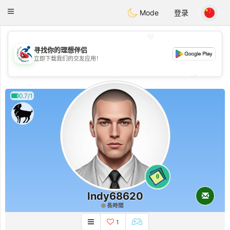
Handi Space
Toggle
Mode
登录
navigation
💖
寻找你的理想伴侣
💖
立即下载我们的交友应用！
💕
💕
0.7/1
0
Indy68620
長時間
1