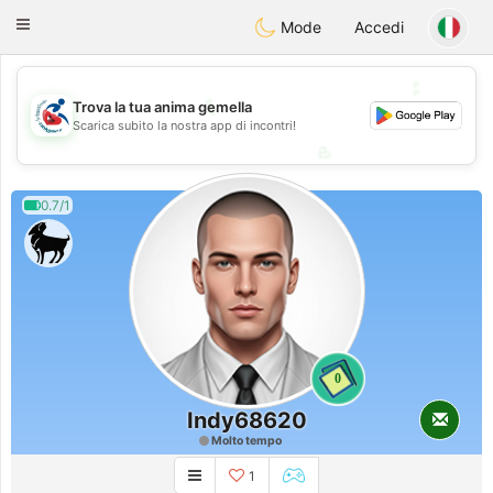
Handi Space
Toggle
Mode
Accedi
navigation
💕
💕
Trova la tua anima gemella
Scarica subito la nostra app di incontri!
💖
💖
0.7/1
0
Indy68620
Molto tempo
1