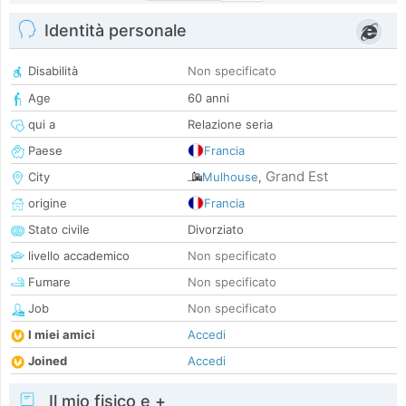
Identità personale
Disabilità
Non specificato
Age
60 anni
qui a
Relazione seria
Paese
Francia
Grand Est
City
Mulhouse
,
origine
Francia
Stato civile
Divorziato
livello accademico
Non specificato
Fumare
Non specificato
Job
Non specificato
I miei amici
Accedi
Joined
Accedi
Il mio fisico e +