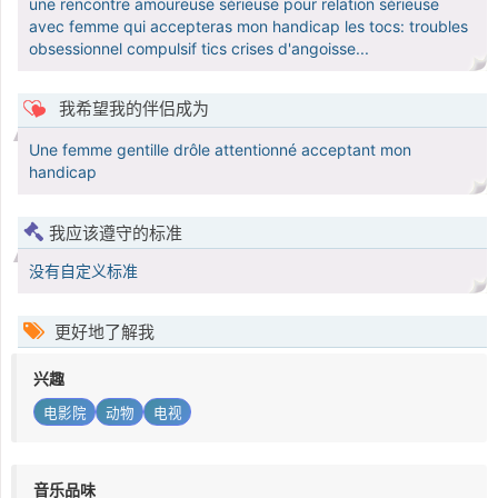
une rencontre amoureuse sérieuse pour relation sérieuse
avec femme qui accepteras mon handicap les tocs: troubles
obsessionnel compulsif tics crises d'angoisse...
我希望我的伴侣成为
Une femme gentille drôle attentionné acceptant mon
handicap
我应该遵守的标准
没有自定义标准
更好地了解我
兴趣
电影院
动物
电视
音乐品味