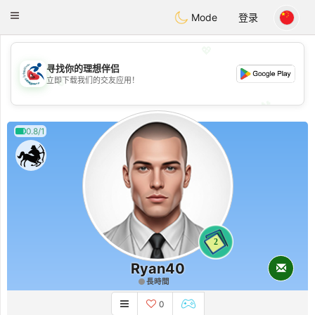
Handi Space
Toggle
Mode
登录
navigation
💖
寻找你的理想伴侣
💖
立即下载我们的交友应用！
💕
💕
0.8/1
2
Ryan40
長時間
0