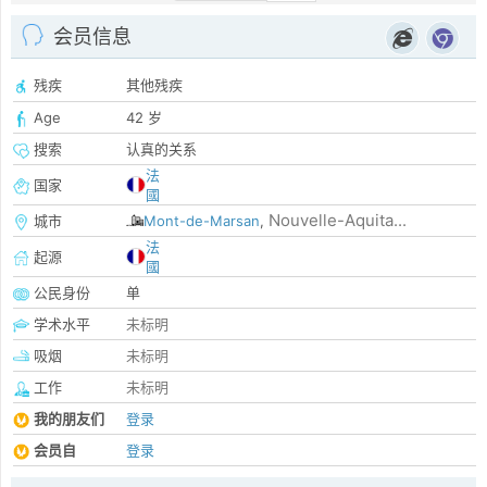
会员信息
残疾
其他残疾
Age
42 岁
搜索
认真的关系
法
国家
國
Nouvelle-Aquita...
城市
Mont-de-Marsan
,
法
起源
國
公民身份
单
学术水平
未标明
吸烟
未标明
工作
未标明
我的朋友们
登录
会员自
登录