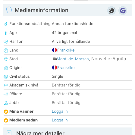
Medlemsinformation
Funktionsnedsättning
Annan funktionshinder
Age
42 år gammal
Här för
Allvarligt förhållande
Land
Frankrike
Nouvelle-Aquita...
Stad
Mont-de-Marsan
,
Origins
Frankrike
Civil status
Single
Akademisk nivå
Berättar för dig
Rökare
Berättar för dig
Jobb
Berättar för dig
Mina vänner
Logga in
Medlem sedan
Logga in
Några mer detaljer