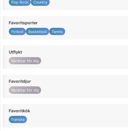
Pop Rock
Country
Favoritsporter
Fotboll
Basketboll
Tennis
Utflykt
Berättar för dig
Favoritdjur
Berättar för dig
Favoritkök
franska