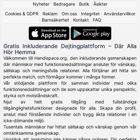
Nyheter
|
Bedragare
|
Butik
|
Åsikter
Cookies & GDPR
|
Reklam
|
Om oss
|
Integritet
|
Användarvillkor
|
Barnsäkerhet
|
Kontakt
|
FAQ
Gratis Inkluderande Dejtingplattform – Där Alla
Hör Hemma
Välkommen till Handispace.org, den inkluderande gemenskapen
där människor med funktionsnedsättningar ansluter för vänskap,
sällskap och meningsfulla relationer. Alla förtjänar att hitta sin
perfekta match, och förmågor kommer i många former.
Vår stödjande plattform för samman individer med olika
funktionsnedsättningar och de som uppskattar unika perspektiv,
styrka och motståndskraft.
Njut av helt gratis tillgång med fullständiga
tillgänglighetsfunktioner designade för alla. Skapa din profil,
anslut med förstående individer och bygg äkta relationer i en
icke-dömande miljö.
Tusentals människor har hittat sällskap och vänskap genom vår
omtänksamma gemenskap.
Upptäck att anslutning inte känner några gränser. Din perfekta