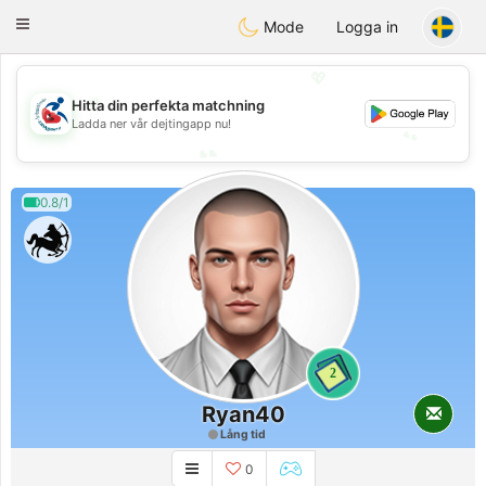
Handi Space
Toggle
Mode
Logga in
navigation
💖
💖
Hitta din perfekta matchning
Ladda ner vår dejtingapp nu!
💕
💕
0.8/1
2
Ryan40
Lång tid
0