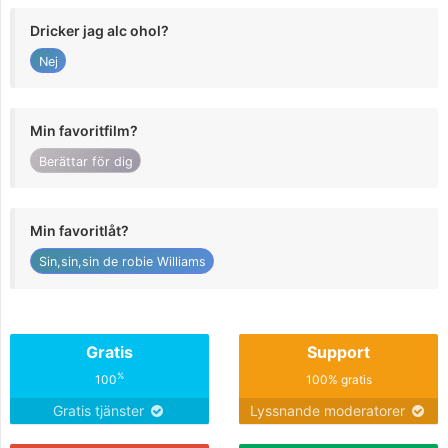
Dricker jag alc ohol?
Nej
Min favoritfilm?
Berättar för dig
Min favoritlåt?
Sin,sin,sin de robie Williams
Gratis
Support
%
100
100% gratis
Gratis tjänster
Lyssnande moderatorer