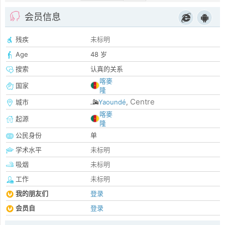
会员信息
残疾
未标明
Age
48 岁
搜索
认真的关系
喀麥
国家
隆
Centre
城市
Yaoundé
,
喀麥
起源
隆
公民身份
单
学术水平
未标明
吸烟
未标明
工作
未标明
我的朋友们
登录
会员自
登录