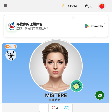
Handi Space
Toggle
Mode
登录
navigation
💖
寻找你的理想伴侣
💖
立即下载我们的交友应用！
💕
💕
0.4/1
4
MISTERE
長時間
4