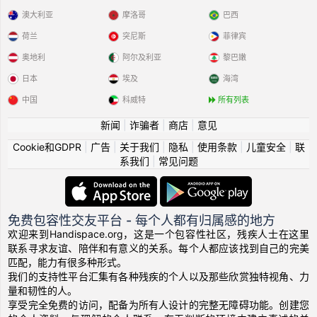
澳大利亚
摩洛哥
巴西
荷兰
突尼斯
菲律宾
奥地利
阿尔及利亚
黎巴嫩
日本
埃及
海湾
中国
科威特
所有列表
新闻
|
诈骗者
|
商店
|
意见
Cookie和GDPR
|
广告
|
关于我们
|
隐私
|
使用条款
|
儿童安全
|
联
系我们
|
常见问题
免费包容性交友平台 - 每个人都有归属感的地方
欢迎来到Handispace.org，这是一个包容性社区，残疾人士在这里
联系寻求友谊、陪伴和有意义的关系。每个人都应该找到自己的完美
匹配，能力有很多种形式。
我们的支持性平台汇集有各种残疾的个人以及那些欣赏独特视角、力
量和韧性的人。
享受完全免费的访问，配备为所有人设计的完整无障碍功能。创建您