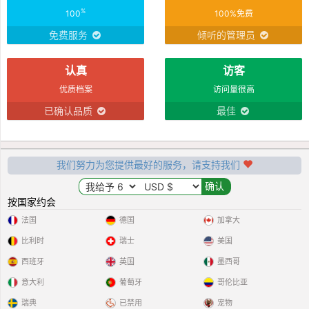
%
100
100%免费
免费服务
倾听的管理员
认真
访客
优质档案
访问量很高
已确认品质
最佳
我们努力为您提供最好的服务，请支持我们
按国家约会
法国
德国
加拿大
比利时
瑞士
美国
西班牙
英国
墨西哥
意大利
葡萄牙
哥伦比亚
瑞典
已禁用
宠物