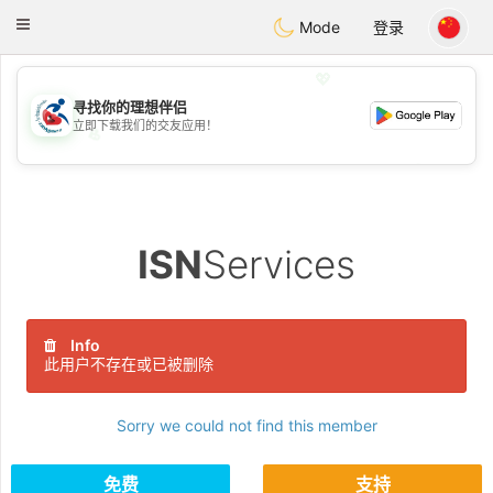
Handi Space
Toggle
Mode
登录
navigation
💖
寻找你的理想伴侣
立即下载我们的交友应用！
💖
💕
💕
ISN
Services
Info
此用户不存在或已被删除
Sorry we could not find this member
免费
支持