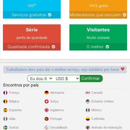
%
100
100% grátis
Serviços gratuitos
Moderadores que escutam
Sério
Visitantes
perfis de qualidade
Muito visitado
Qualidade confirmada
O melhor
Trabalhamos duro para dar o melhor serviço, seja solidário por favor
Encontros por país
França
Alemanha
Canadá
Bélgica
Suíça
Estados Unidos
Espanha
Inglaterra
México
Itália
Portugal
Colômbia
Suécia
Desabilitado
Animais de estimação