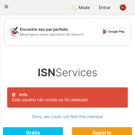
Handi Space
Toggle
Mode
Entrar
navigation
💖
Encontre seu par perfeito
Baixe agora nosso aplicativo de namoro!
💖
💕
💕
ISN
Services
Info
Este usuário não existe ou foi deletado
Sorry we could not find this member
Grátis
Suporte