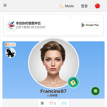
Handi Space
Toggle
Mode
登录
navigation
💖
寻找你的理想伴侣
💖
立即下载我们的交友应用！
💕
💕
0.4/1
0
Francine87
長時間
2