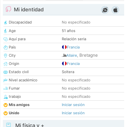
Mi identidad
Discapacidad
No especificado
Age
51 años
Aquí para
Relación seria
País
Francia
Bretagne
City
Allaire
,
Origin
Francia
Estado civil
Soltera
Nivel académico
No especificado
Fumar
No especificado
trabajo
No especificado
Mis amigos
Iniciar sesión
Unido
Iniciar sesión
Mi física y +