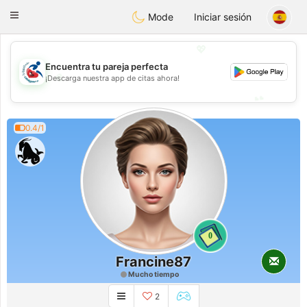
Handi Space
Toggle
Mode
Iniciar sesión
navigation
💖
Encuentra tu pareja perfecta
💖
¡Descarga nuestra app de citas ahora!
💕
💕
0.4/1
0
Francine87
Mucho tiempo
2