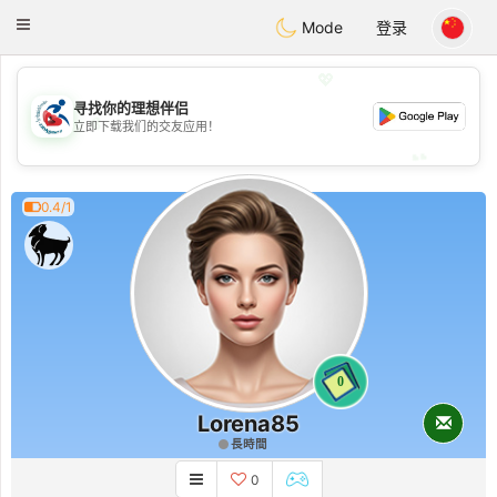
Handi Space
Toggle
Mode
登录
navigation
💖
寻找你的理想伴侣
💖
立即下载我们的交友应用！
💕
💕
0.4/1
0
Lorena85
長時間
0