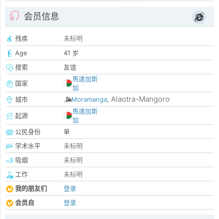
会员信息
残疾
未标明
Age
41 岁
搜索
友谊
馬達加斯
国家
加
Alaotra-Mangoro
城市
Moramanga
,
馬達加斯
起源
加
公民身份
单
学术水平
未标明
吸烟
未标明
工作
未标明
我的朋友们
登录
会员自
登录