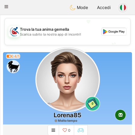
Handi Space
Toggle
Mode
Accedi
navigation
💖
Trova la tua anima gemella
💖
Scarica subito la nostra app di incontri!
💕
💕
0.4/1
0
Lorena85
Molto tempo
0