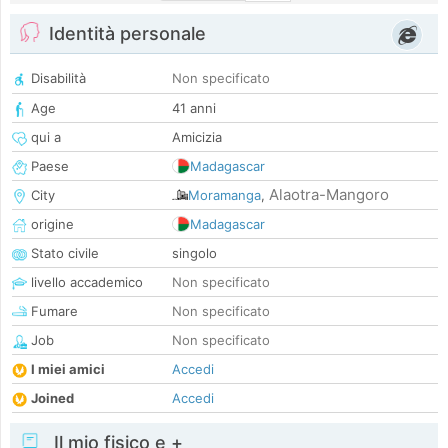
Identità personale
Disabilità
Non specificato
Age
41 anni
qui a
Amicizia
Paese
Madagascar
Alaotra-Mangoro
City
Moramanga
,
origine
Madagascar
Stato civile
singolo
livello accademico
Non specificato
Fumare
Non specificato
Job
Non specificato
I miei amici
Accedi
Joined
Accedi
Il mio fisico e +