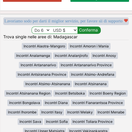
Lavoriamo sodo per darti il miglior servizio, per favore sii di supporto
Trova single nelle aree di: Madagascar
Incontri Alaotra-Mangoro
Incontri Amoron i Mania
Incontri Analamanga
Incontri Analanjirofo
Incontri Anosy
Incontri Antananarivo
Incontri Antananarivo Province
Incontri Antsiranana Province
Incontri Atsimo-Andrefana
Incontri Atsimo-Atsinanana
Incontri Atsinanana
Incontri Atsinanana Region
Incontri Betsiboka
Incontri Boeny Region
Incontri Bongolava
Incontri Diana
Incontri Fianarantsoa Province
Incontri Ihorombe
Incontri Itasy
Incontri Melaky
Incontri Menabe
Incontri Sava
Incontri Sofia
Incontri Toliara Province
Incontri Upper Matsiatra
Incontri Vakinankaratra