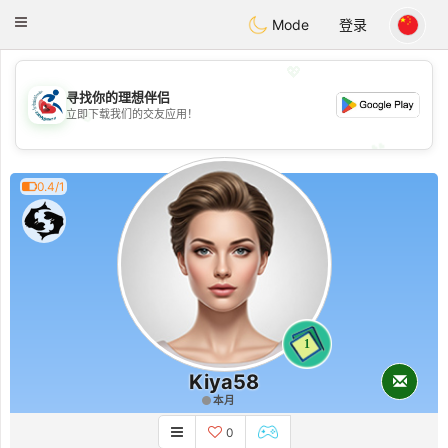
Handi Space
Toggle
Mode
登录
navigation
💖
寻找你的理想伴侣
💖
立即下载我们的交友应用！
💕
💕
0.4/1
1
Kiya58
本月
0