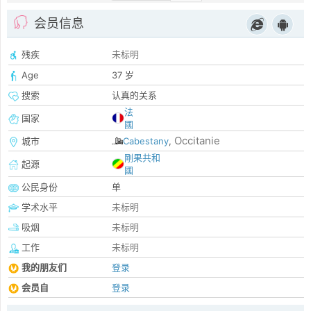
会员信息
残疾
未标明
Age
37 岁
搜索
认真的关系
法
国家
國
Occitanie
城市
Cabestany
,
剛果共和
起源
國
公民身份
单
学术水平
未标明
吸烟
未标明
工作
未标明
我的朋友们
登录
会员自
登录