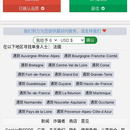
已确认品质
最佳
我们努力为您提供最好的服务，请支持我们
在以下地区寻找单身人士： 法國
遇到 Auvergne-Rhône-Alpes
遇到 Bourgogne-Franche-Comté
遇到 Bretagne
遇到 Centre-Val de Loire
遇到 Corse
遇到 Fort-de-france
遇到 Grand Est
遇到 Grande-Terre
遇到 Guadeloupe
遇到 Guyane
遇到 Hauts-de-France
遇到 Île-de-France
遇到 La Réunion
遇到 Martinique
遇到 Normandie
遇到 Nouvelle-Aquitaine
遇到 Occitanie
遇到 Pays de la Loire
遇到 Provence-Alpes-Côte d Azur
新闻
|
诈骗者
|
商店
|
意见
Cookie和GDPR
|
广告
|
关于我们
|
隐私
|
使用条款
|
儿童安全
|
联