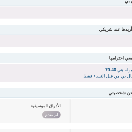
 بي
أريدها عند شريكي
بغي احترامها
قبولة هي
40-70
.
صال بي من قبل النساء فقط.
 عن شخصيتي
الأذواق الموسيقية
لم تقدم