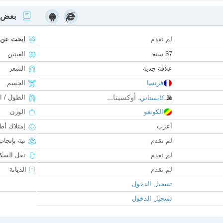
بعض ا
لم تقدم
ابحث عن
37 سنة
العينين
علاقة جدية
الشعر
فرنسا
الجسم
أوكسيتا...
الطول / ا
كابستاني
،
الكونغو
الوزن
أعزب
إمتلاك أط
لم تقدم
نية بإنجا
لم تقدم
نقل السكن
لم تقدم
الديانة
تسجيل الدخول
تسجيل الدخول