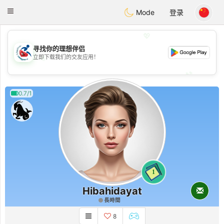
Handi Space
Toggle
Mode
登录
navigation
💖
寻找你的理想伴侣
💖
立即下载我们的交友应用！
💕
💕
0.7/1
1
Hibahidayat
長時間
8