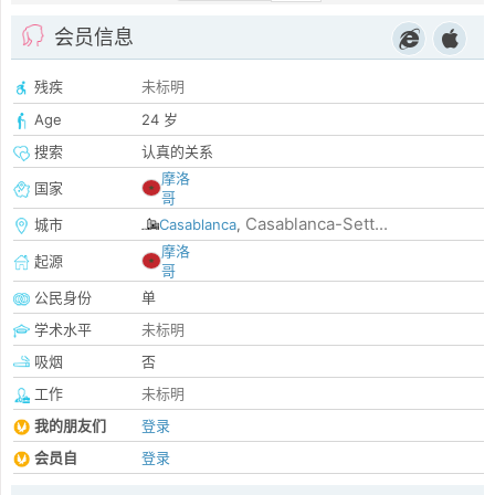
会员信息
残疾
未标明
Age
24 岁
搜索
认真的关系
摩洛
国家
哥
Casablanca-Sett...
城市
Casablanca
,
摩洛
起源
哥
公民身份
单
学术水平
未标明
吸烟
否
工作
未标明
我的朋友们
登录
会员自
登录