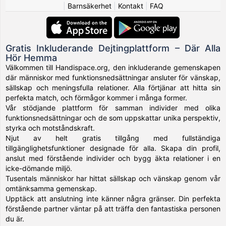
|
Barnsäkerhet
|
Kontakt
|
FAQ
Gratis Inkluderande Dejtingplattform – Där Alla
Hör Hemma
Välkommen till Handispace.org, den inkluderande gemenskapen
där människor med funktionsnedsättningar ansluter för vänskap,
sällskap och meningsfulla relationer. Alla förtjänar att hitta sin
perfekta match, och förmågor kommer i många former.
Vår stödjande plattform för samman individer med olika
funktionsnedsättningar och de som uppskattar unika perspektiv,
styrka och motståndskraft.
Njut av helt gratis tillgång med fullständiga
tillgänglighetsfunktioner designade för alla. Skapa din profil,
anslut med förstående individer och bygg äkta relationer i en
icke-dömande miljö.
Tusentals människor har hittat sällskap och vänskap genom vår
omtänksamma gemenskap.
Upptäck att anslutning inte känner några gränser. Din perfekta
förstående partner väntar på att träffa den fantastiska personen
du är.