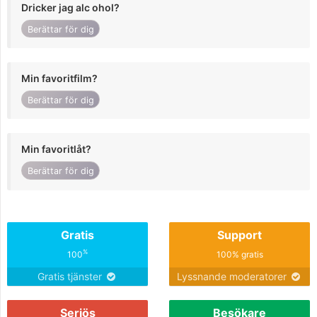
Dricker jag alc ohol?
Berättar för dig
Min favoritfilm?
Berättar för dig
Min favoritlåt?
Berättar för dig
Gratis
Support
%
100
100% gratis
Gratis tjänster
Lyssnande moderatorer
Seriös
Besökare