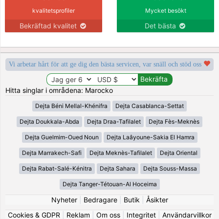
kvalitetsprofiler
Mycket besökt
Bekräftad kvalitet
Det bästa
Vi arbetar hårt för att ge dig den bästa servicen, var snäll och stöd oss
Hitta singlar i områdena: Marocko
Dejta Béni Mellal-Khénifra
Dejta Casablanca-Settat
Dejta Doukkala-Abda
Dejta Draa-Tafilalet
Dejta Fès-Meknès
Dejta Guelmim-Oued Noun
Dejta Laâyoune-Sakia El Hamra
Dejta Marrakech-Safi
Dejta Meknès-Tafilalet
Dejta Oriental
Dejta Rabat-Salé-Kénitra
Dejta Sahara
Dejta Souss-Massa
Dejta Tanger-Tétouan-Al Hoceima
Nyheter
|
Bedragare
|
Butik
|
Åsikter
Cookies & GDPR
|
Reklam
|
Om oss
|
Integritet
|
Användarvillkor