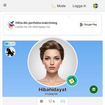
Handi Space
Toggle
Mode
Logga in
navigation
💖
Hitta din perfekta matchning
💖
Ladda ner vår dejtingapp nu!
💕
💕
0.7/1
1
Hibahidayat
Lång tid
8