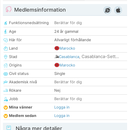
Medlemsinformation
Funktionsnedsättning
Berättar för dig
Age
24 år gammal
Här för
Allvarligt förhållande
Land
Marocko
Casablanca-Sett...
Stad
Casablanca
,
Origins
Marocko
Civil status
Single
Akademisk nivå
Berättar för dig
Rökare
Nej
Jobb
Berättar för dig
Mina vänner
Logga in
Medlem sedan
Logga in
Några mer detaljer