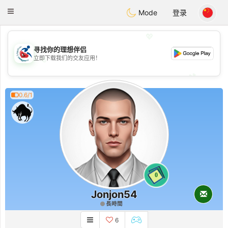
Handi Space
Toggle
Mode
登录
navigation
💖
寻找你的理想伴侣
💖
立即下载我们的交友应用！
💕
💕
0.6/1
0
Jonjon54
長時間
6