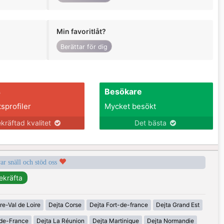
Min favoritlåt?
Berättar för dig
s
Besökare
tsprofiler
Mycket besökt
kräftad kvalitet
Det bästa
var snäll och stöd oss
re-Val de Loire
Dejta Corse
Dejta Fort-de-france
Dejta Grand Est
-de-France
Dejta La Réunion
Dejta Martinique
Dejta Normandie