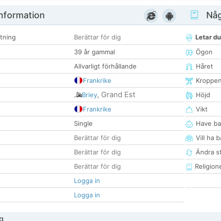
nformation
Någ
tning
Berättar för dig
Letar du
39 år gammal
Ögon
Allvarligt förhållande
Håret
Frankrike
Kroppe
Grand Est
Briey
,
Höjd
Frankrike
Vikt
Single
Have ba
Berättar för dig
Vill ha 
Berättar för dig
Ändra st
Berättar för dig
Religion
Logga in
Logga in
g