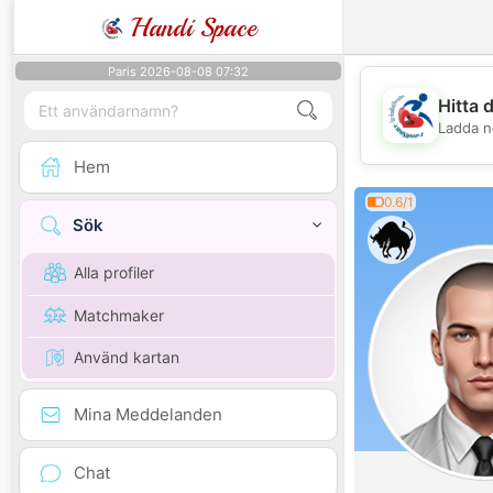
Handi Space
Paris 2026-08-08 07:32
Hitta 
Ladda n
Hem
0.6/1
Sök
Alla profiler
Matchmaker
Använd kartan
Mina Meddelanden
Chat