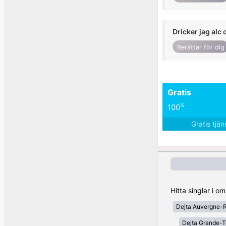
Dricker jag alc 
Berättar för dig
Gratis
%
100
Gratis tjä
Hitta singlar i o
Dejta Auvergne-
Dejta Grande-T