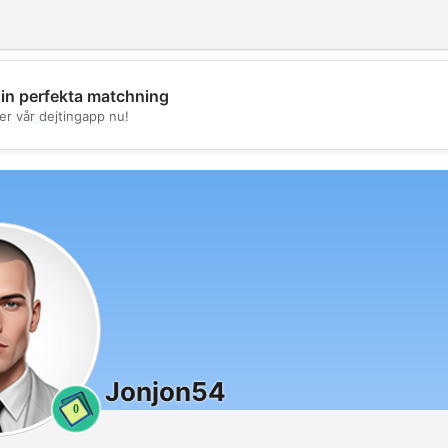
din perfekta matchning
💖
er vår dejtingapp nu!
💕
Jonjon54
0