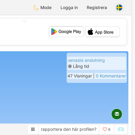
Mode
Logga in
Registrera
💖
💕
senaste anslutning
Lång tid
47 Visningar |
0 Kommentarer
rapportera den här profilen?
6