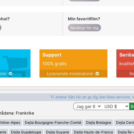
ohol?
Min favoritfilm?
Berättar för dig
Support
Seriö
100% gratis
kvalite
nster
Lyssnande moderatorer
Be
Vi arbetar hårt för att ge dig den bästa servicen, 
mrådena: Frankrike
Rhône-Alpes
Dejta Bourgogne-Franche-Comté
Dejta Bretagne
Dejta Cent
erre
Dejta Guadeloupe
Dejta Guyane
Dejta Hauts-de-France
Dejta Île