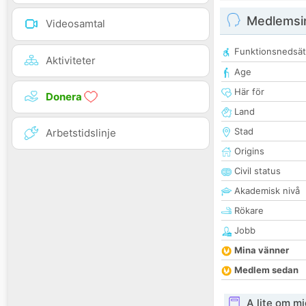
Medlemsi
Videosamtal
Funktionsnedsät
Aktiviteter
Age
Här för
Donera
Land
Stad
Arbetstidslinje
Origins
Civil status
Akademisk nivå
Rökare
Jobb
Mina vänner
Medlem sedan
A lite om mi