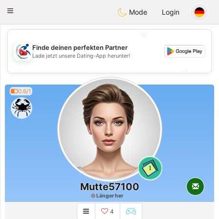
Handi Space
Toggle
Mode
Login
navigation
💖
Finde deinen perfekten Partner
💖
Lade jetzt unsere Dating-App herunter!
💕
💕
0.6/1
1
Mutte57100
Länger her
4