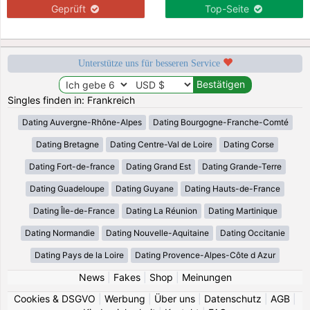
Geprüft
Top-Seite
Unterstütze uns für besseren Service
Singles finden in: Frankreich
Dating Auvergne-Rhône-Alpes
Dating Bourgogne-Franche-Comté
Dating Bretagne
Dating Centre-Val de Loire
Dating Corse
Dating Fort-de-france
Dating Grand Est
Dating Grande-Terre
Dating Guadeloupe
Dating Guyane
Dating Hauts-de-France
Dating Île-de-France
Dating La Réunion
Dating Martinique
Dating Normandie
Dating Nouvelle-Aquitaine
Dating Occitanie
Dating Pays de la Loire
Dating Provence-Alpes-Côte d Azur
News
|
Fakes
|
Shop
|
Meinungen
Cookies & DSGVO
|
Werbung
|
Über uns
|
Datenschutz
|
AGB
|