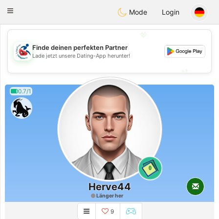
Handi Space
Toggle
Mode
Login
navigation
💖
Finde deinen perfekten Partner
💖
Lade jetzt unsere Dating-App herunter!
💕
💕
0.7/1
0
Herve44
Länger her
9