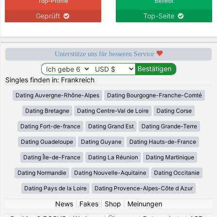
Top-Profile
Beliebt
Geprüft
Top-Seite
Unterstütze uns für besseren Service
Singles finden in: Frankreich
Dating Auvergne-Rhône-Alpes
Dating Bourgogne-Franche-Comté
Dating Bretagne
Dating Centre-Val de Loire
Dating Corse
Dating Fort-de-france
Dating Grand Est
Dating Grande-Terre
Dating Guadeloupe
Dating Guyane
Dating Hauts-de-France
Dating Île-de-France
Dating La Réunion
Dating Martinique
Dating Normandie
Dating Nouvelle-Aquitaine
Dating Occitanie
Dating Pays de la Loire
Dating Provence-Alpes-Côte d Azur
News
|
Fakes
|
Shop
|
Meinungen