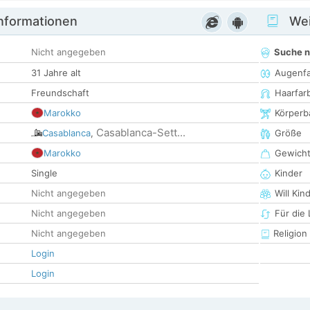
informationen
Wei
Nicht angegeben
Suche 
31 Jahre alt
Augenf
Freundschaft
Haarfar
Marokko
Körperb
Casablanca-Sett...
Casablanca
,
Größe
Marokko
Gewich
Single
Kinder
Nicht angegeben
Will Kin
Nicht angegeben
Für die
Nicht angegeben
Religion
Login
Login