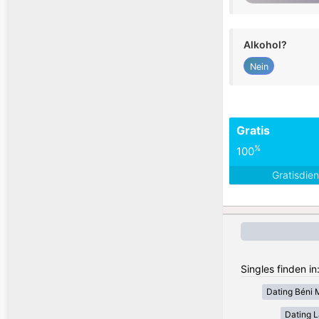
Alkohol?
Nein
Gratis
%
100
Gratisdie
Singles finden i
Dating Béni 
Dating 