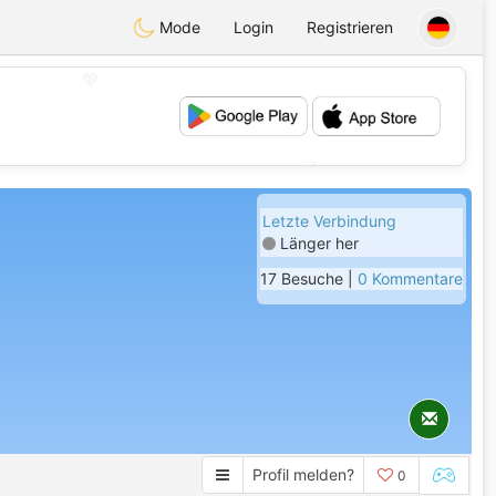
Mode
Login
Registrieren
💖
💕
Letzte Verbindung
Länger her
17 Besuche |
0 Kommentare
Profil melden?
0