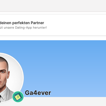
deinen perfekten Partner
💖
tzt unsere Dating-App herunter!
💕
Ga4ever
1