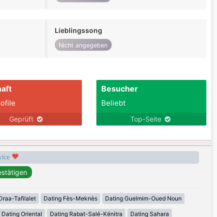
Lieblingssong
Nicht angegeben
aft
Besucher
ofile
Beliebt
Geprüft
Top-Seite
rvice
Draa-Tafilalet
Dating Fès-Meknès
Dating Guelmim-Oued Noun
Dating Oriental
Dating Rabat-Salé-Kénitra
Dating Sahara