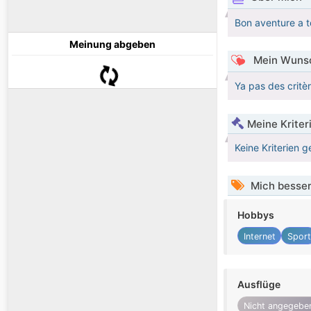
Bon aventure a t
Meinung abgeben
Mein Wunsc
Ya pas des critè
Meine Kriter
Keine Kriterien g
Mich besser
Hobbys
Internet
Sport
Ausflüge
Nicht angegebe