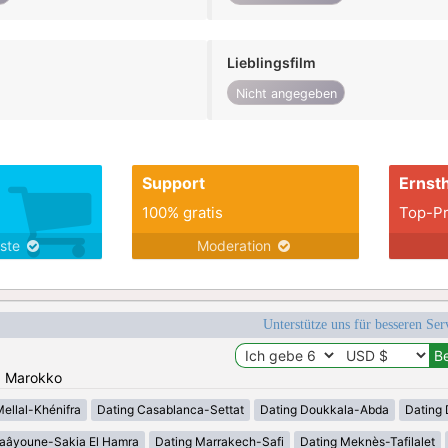
Lieblingsfilm
Nicht angegeben
Support
Ernsth
100% gratis
Top-Pr
nste
Moderation
Unterstütze uns für besseren Se
n: Marokko
Mellal-Khénifra
Dating Casablanca-Settat
Dating Doukkala-Abda
Dating 
Laâyoune-Sakia El Hamra
Dating Marrakech-Safi
Dating Meknès-Tafilalet