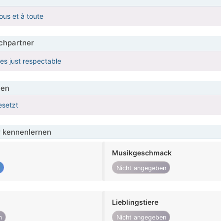
ous et à toute
hpartner
res just respectable
ien
esetzt
 kennenlernen
Musikgeschmack
Nicht angegeben
Lieblingstiere
n
Nicht angegeben