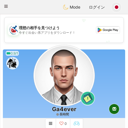
Handi Space
Toggle
Mode
ログイン
navigation
💖
理想の相手を見つけよう
💖
今すぐ出会い系アプリをダウンロード！
💕
💕
0.9/1
1
Ga4ever
長時間
0