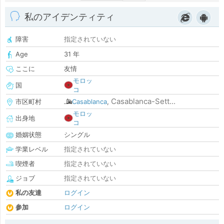
私のアイデンティティ
障害
指定されていない
Age
31 年
ここに
友情
モロッ
国
コ
Casablanca-Sett...
市区町村
Casablanca
,
モロッ
出身地
コ
婚姻状態
シングル
学業レベル
指定されていない
喫煙者
指定されていない
ジョブ
指定されていない
私の友達
ログイン
参加
ログイン