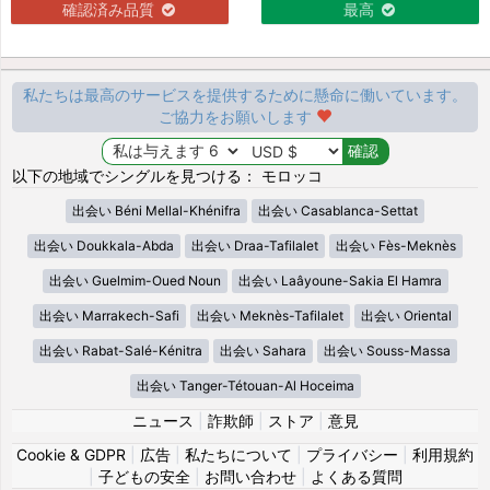
確認済み品質
最高
私たちは最高のサービスを提供するために懸命に働いています。
ご協力をお願いします
以下の地域でシングルを見つける： モロッコ
出会い Béni Mellal-Khénifra
出会い Casablanca-Settat
出会い Doukkala-Abda
出会い Draa-Tafilalet
出会い Fès-Meknès
出会い Guelmim-Oued Noun
出会い Laâyoune-Sakia El Hamra
出会い Marrakech-Safi
出会い Meknès-Tafilalet
出会い Oriental
出会い Rabat-Salé-Kénitra
出会い Sahara
出会い Souss-Massa
出会い Tanger-Tétouan-Al Hoceima
ニュース
|
詐欺師
|
ストア
|
意見
Cookie & GDPR
|
広告
|
私たちについて
|
プライバシー
|
利用規約
|
子どもの安全
|
お問い合わせ
|
よくある質問