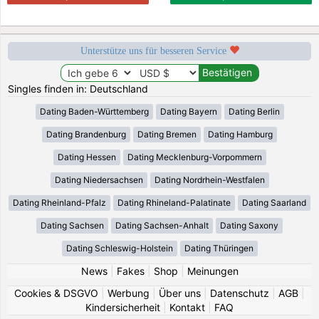
Unterstütze uns für besseren Service
Singles finden in: Deutschland
Dating Baden-Württemberg
Dating Bayern
Dating Berlin
Dating Brandenburg
Dating Bremen
Dating Hamburg
Dating Hessen
Dating Mecklenburg-Vorpommern
Dating Niedersachsen
Dating Nordrhein-Westfalen
Dating Rheinland-Pfalz
Dating Rhineland-Palatinate
Dating Saarland
Dating Sachsen
Dating Sachsen-Anhalt
Dating Saxony
Dating Schleswig-Holstein
Dating Thüringen
News
|
Fakes
|
Shop
|
Meinungen
Cookies & DSGVO
|
Werbung
|
Über uns
|
Datenschutz
|
AGB
|
Kindersicherheit
|
Kontakt
|
FAQ