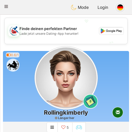
Handi Space
Toggle
Mode
Login
navigation
💖
Finde deinen perfekten Partner
💖
Lade jetzt unsere Dating-App herunter!
💕
💕
0.6/1
0
Rollingkimberly
Länger her
5