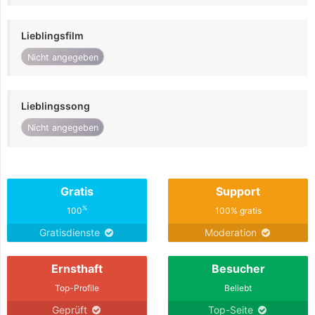
Lieblingsfilm
Nicht angegeben
Lieblingssong
Nicht angegeben
Gratis
Support
%
100
100% gratis
Gratisdienste
Moderation
Ernsthaft
Besucher
Top-Profile
Beliebt
Geprüft
Top-Seite