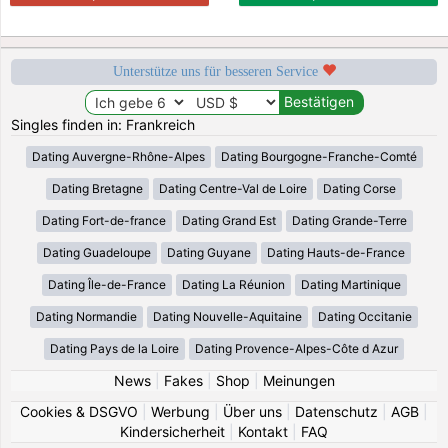
Unterstütze uns für besseren Service
Singles finden in: Frankreich
Dating Auvergne-Rhône-Alpes
Dating Bourgogne-Franche-Comté
Dating Bretagne
Dating Centre-Val de Loire
Dating Corse
Dating Fort-de-france
Dating Grand Est
Dating Grande-Terre
Dating Guadeloupe
Dating Guyane
Dating Hauts-de-France
Dating Île-de-France
Dating La Réunion
Dating Martinique
Dating Normandie
Dating Nouvelle-Aquitaine
Dating Occitanie
Dating Pays de la Loire
Dating Provence-Alpes-Côte d Azur
News
|
Fakes
|
Shop
|
Meinungen
Cookies & DSGVO
|
Werbung
|
Über uns
|
Datenschutz
|
AGB
|
Kindersicherheit
|
Kontakt
|
FAQ