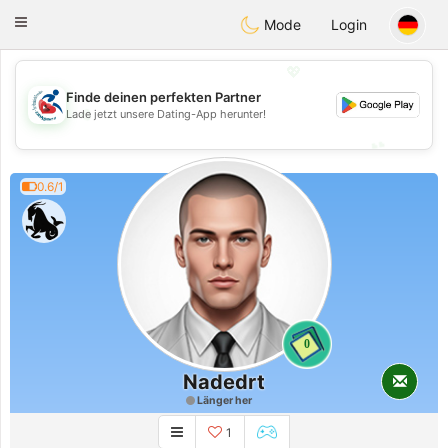
Handi Space
Toggle
Mode
Login
navigation
💖
Finde deinen perfekten Partner
💖
Lade jetzt unsere Dating-App herunter!
💕
💕
0.6/1
0
Nadedrt
Länger her
1