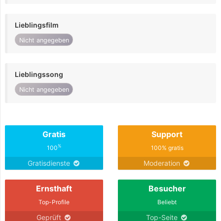
Lieblingsfilm
Nicht angegeben
Lieblingssong
Nicht angegeben
Gratis
Support
%
100
100% gratis
Gratisdienste
Moderation
Ernsthaft
Besucher
Top-Profile
Beliebt
Geprüft
Top-Seite