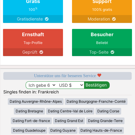
Gratis
Support
%
100
100% gratis
Gratisdienste
Moderation
Ernsthaft
Besucher
Top-Profile
Beliebt
Geprüft
Top-Seite
Unterstütze uns für besseren Service
Singles finden in: Frankreich
Dating Auvergne-Rhône-Alpes
Dating Bourgogne-Franche-Comté
Dating Bretagne
Dating Centre-Val de Loire
Dating Corse
Dating Fort-de-france
Dating Grand Est
Dating Grande-Terre
Dating Guadeloupe
Dating Guyane
Dating Hauts-de-France