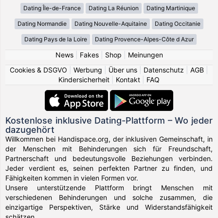
Dating Île-de-France
Dating La Réunion
Dating Martinique
Dating Normandie
Dating Nouvelle-Aquitaine
Dating Occitanie
Dating Pays de la Loire
Dating Provence-Alpes-Côte d Azur
News
|
Fakes
|
Shop
|
Meinungen
Cookies & DSGVO
|
Werbung
|
Über uns
|
Datenschutz
|
AGB
|
Kindersicherheit
|
Kontakt
|
FAQ
Kostenlose inklusive Dating-Plattform – Wo jeder
dazugehört
Willkommen bei Handispace.org, der inklusiven Gemeinschaft, in
der Menschen mit Behinderungen sich für Freundschaft,
Partnerschaft und bedeutungsvolle Beziehungen verbinden.
Jeder verdient es, seinen perfekten Partner zu finden, und
Fähigkeiten kommen in vielen Formen vor.
Unsere unterstützende Plattform bringt Menschen mit
verschiedenen Behinderungen und solche zusammen, die
einzigartige Perspektiven, Stärke und Widerstandsfähigkeit
schätzen.