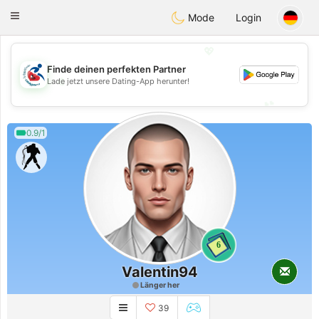
Handi Space
Toggle
Mode
Login
navigation
💖
Finde deinen perfekten Partner
💖
Lade jetzt unsere Dating-App herunter!
💕
💕
0.9/1
6
Valentin94
Länger her
39