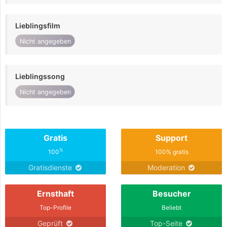
Lieblingsfilm
Nicht angegeben
Lieblingssong
Nicht angegeben
Gratis
Support
%
100
100% gratis
Gratisdienste
Moderation
Ernsthaft
Besucher
Top-Profile
Beliebt
Geprüft
Top-Seite