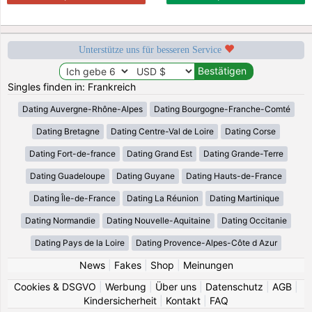
Unterstütze uns für besseren Service
Singles finden in: Frankreich
Dating Auvergne-Rhône-Alpes
Dating Bourgogne-Franche-Comté
Dating Bretagne
Dating Centre-Val de Loire
Dating Corse
Dating Fort-de-france
Dating Grand Est
Dating Grande-Terre
Dating Guadeloupe
Dating Guyane
Dating Hauts-de-France
Dating Île-de-France
Dating La Réunion
Dating Martinique
Dating Normandie
Dating Nouvelle-Aquitaine
Dating Occitanie
Dating Pays de la Loire
Dating Provence-Alpes-Côte d Azur
News
|
Fakes
|
Shop
|
Meinungen
Cookies & DSGVO
|
Werbung
|
Über uns
|
Datenschutz
|
AGB
|
Kindersicherheit
|
Kontakt
|
FAQ