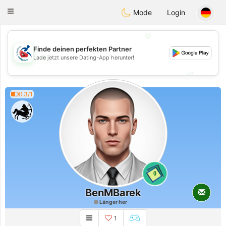
Handi Space
Toggle
Mode
Login
navigation
💖
Finde deinen perfekten Partner
💖
Lade jetzt unsere Dating-App herunter!
💕
💕
0.3/1
0
BenMBarek
Länger her
1