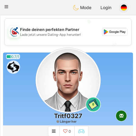
Handi Space
Toggle
Mode
Login
navigation
💖
Finde deinen perfekten Partner
💖
Lade jetzt unsere Dating-App herunter!
💕
💕
0.7/1
0
Tritf0327
Länger her
0