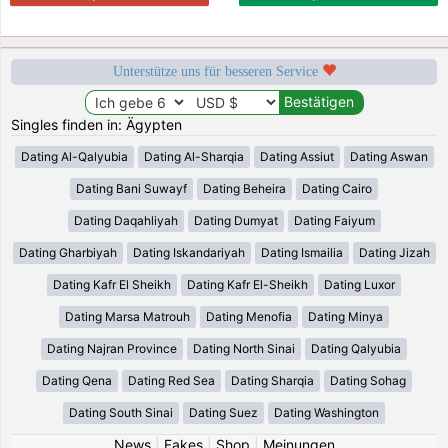
Unterstütze uns für besseren Service
Singles finden in: Ägypten
Dating Al-Qalyubia
Dating Al-Sharqia
Dating Assiut
Dating Aswan
Dating Bani Suwayf
Dating Beheira
Dating Cairo
Dating Daqahliyah
Dating Dumyat
Dating Faiyum
Dating Gharbiyah
Dating Iskandariyah
Dating Ismailia
Dating Jizah
Dating Kafr El Sheikh
Dating Kafr El-Sheikh
Dating Luxor
Dating Marsa Matrouh
Dating Menofia
Dating Minya
Dating Najran Province
Dating North Sinai
Dating Qalyubia
Dating Qena
Dating Red Sea
Dating Sharqia
Dating Sohag
Dating South Sinai
Dating Suez
Dating Washington
News
|
Fakes
|
Shop
|
Meinungen