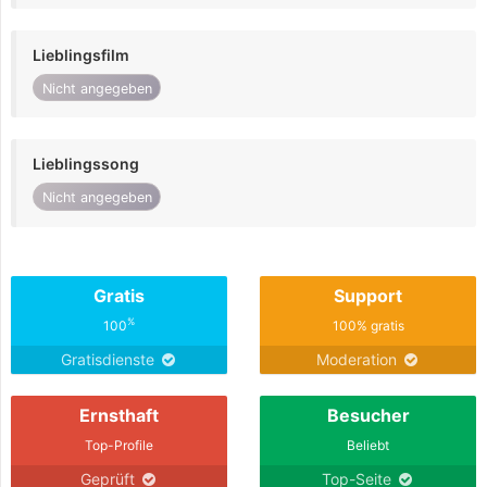
Lieblingsfilm
Nicht angegeben
Lieblingssong
Nicht angegeben
Gratis
Support
%
100
100% gratis
Gratisdienste
Moderation
Ernsthaft
Besucher
Top-Profile
Beliebt
Geprüft
Top-Seite