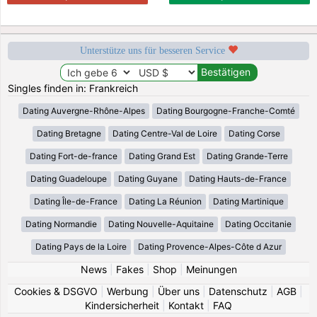
Unterstütze uns für besseren Service
Singles finden in: Frankreich
Dating Auvergne-Rhône-Alpes
Dating Bourgogne-Franche-Comté
Dating Bretagne
Dating Centre-Val de Loire
Dating Corse
Dating Fort-de-france
Dating Grand Est
Dating Grande-Terre
Dating Guadeloupe
Dating Guyane
Dating Hauts-de-France
Dating Île-de-France
Dating La Réunion
Dating Martinique
Dating Normandie
Dating Nouvelle-Aquitaine
Dating Occitanie
Dating Pays de la Loire
Dating Provence-Alpes-Côte d Azur
News
|
Fakes
|
Shop
|
Meinungen
Cookies & DSGVO
|
Werbung
|
Über uns
|
Datenschutz
|
AGB
|
Kindersicherheit
|
Kontakt
|
FAQ