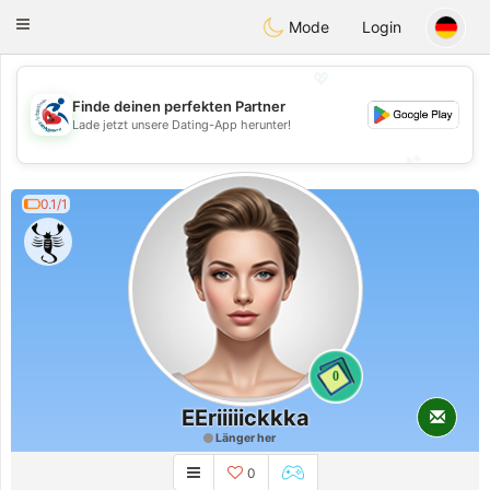
Handi Space
Toggle
Mode
Login
navigation
💖
Finde deinen perfekten Partner
💖
Lade jetzt unsere Dating-App herunter!
💕
💕
0.1/1
0
EEriiiiickkka
Länger her
0