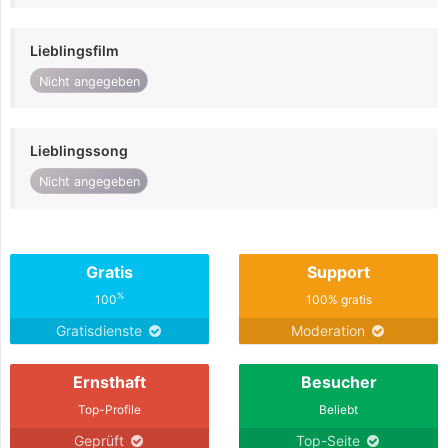
Lieblingsfilm
Nicht angegeben
Lieblingssong
Nicht angegeben
Gratis
Support
%
100
100% gratis
Gratisdienste
Moderation
Ernsthaft
Besucher
Top-Profile
Beliebt
Geprüft
Top-Seite