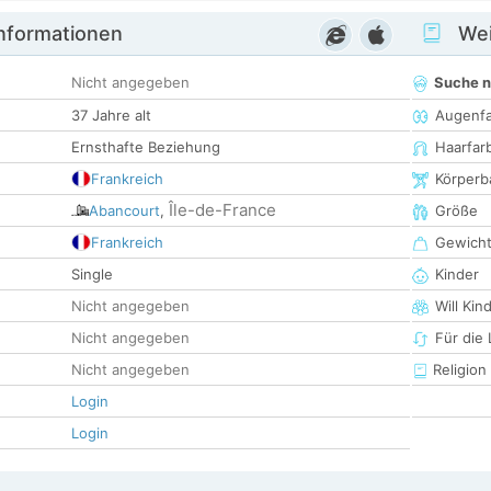
informationen
Wei
Nicht angegeben
Suche 
37 Jahre alt
Augenf
Ernsthafte Beziehung
Haarfar
Frankreich
Körperb
Île-de-France
Abancourt
,
Größe
Frankreich
Gewich
Single
Kinder
Nicht angegeben
Will Kin
Nicht angegeben
Für die
Nicht angegeben
Religion
Login
Login