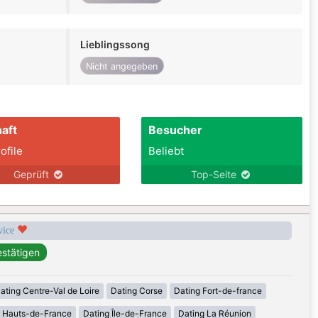
Lieblingssong
Nicht angegeben
aft
Besucher
ofile
Beliebt
Geprüft
Top-Seite
rvice
ating Centre-Val de Loire
Dating Corse
Dating Fort-de-france
g Hauts-de-France
Dating Île-de-France
Dating La Réunion