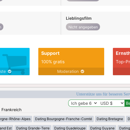
Lieblingsfilm
n
Nicht angegeben
Support
Ernsth
100% gratis
Top-Pr
nste
Moderation
Unterstütze uns für besseren Se
: Frankreich
ergne-Rhône-Alpes
Dating Bourgogne-Franche-Comté
Dating Bretagne
D
and Est
Dating Grande-Terre
Dating Guadeloupe
Dating Guyane
Datin