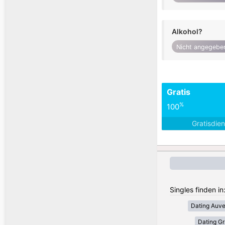
Alkohol?
Nicht angegebe
Gratis
%
100
Gratisdie
Singles finden in
Dating Auv
Dating Gr