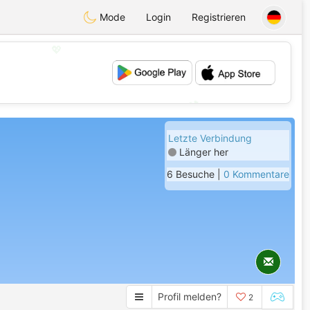
Mode
Login
Registrieren
💖
💕
Letzte Verbindung
Länger her
6 Besuche |
0 Kommentare
Profil melden?
2