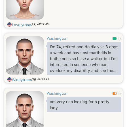
Jahre alt
Lovelyrose
35
Washington
0.7
I'm 74, retired and do dialysis 3 days
a week and have osteoarthritis in
both knees so I use a walker but I'm
interested in someone who can
overlook my disability and see the
love I have to share. I'm honest, loyal
Jahre alt
Windytrees
75
and don't play games
Washington
0.3
am very rich looking for a pretty
lady