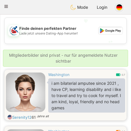
Handi Space
Toggle
Mode
Login
navigation
💖
Finde deinen perfekten Partner
💖
Lade jetzt unsere Dating-App herunter!
💕
💕
Mitgliederbilder sind privat - nur für angemeldete Nutzer
sichtbar
Washington
0.7
i am bilaterial amputee since 2021 ,
have CP, learning disability and i like
to travel and try to cook for myself. I
am kind, loyal, friendly and no head
games
Jahre alt
Serenity12
61