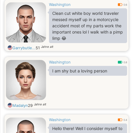
Washington
taking walks and spending time
0.6
outdoors, whether it’s a quiet
Clean cut white boy world traveler
morning by myself or a lively
messed myself up in a motorcycle
afternoon with family and friends.
accident most of my parts work the
Visiting places like the zoo,
important ones lol I walk with a pimp
aquarium, and museums fascinates
limp 😂
me; I love exploring new
Jahre alt
Garrybutle...
51
Washington
0.8
I am shy but a loving person
Jahre alt
Madalyn
29
Washington
0.4
Hello there! Well I consider myself to