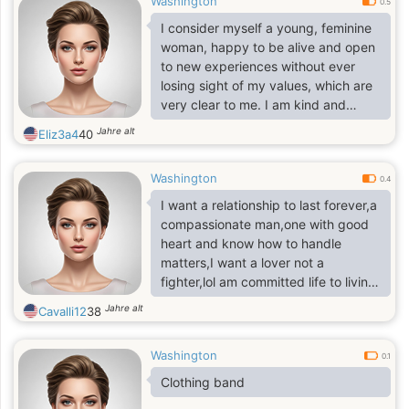
Washington
0.5
I consider myself a young, feminine
woman, happy to be alive and open
to new experiences without ever
losing sight of my values, which are
very clear to me. I am kind and
warm when treated the same way,
Jahre alt
Eliz3a4
40
and I hold deep respect for myself. I
can be delicate in certain matters,
Washington
and I value sensitivity, patience, and
0.4
gentle understanding.
‎I want a relationship to last forever,a
compassionate man,one with good
heart and know how to handle
matters,I want a lover not a
fighter,lol am committed life to living
to the fullest and in growing as a
Jahre alt
Cavalli12
38
person
Washington
0.1
Clothing band