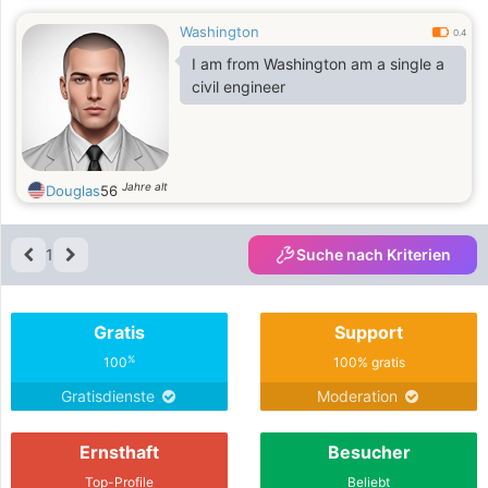
Washington
0.4
I am from Washington am a single a
civil engineer
Jahre alt
Douglas
56
1
Suche nach Kriterien
Gratis
Support
%
100
100% gratis
Gratisdienste
Moderation
Ernsthaft
Besucher
Top-Profile
Beliebt