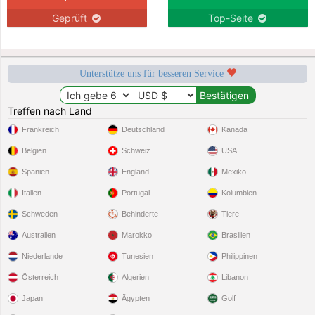
Geprüft
Top-Seite
Unterstütze uns für besseren Service
Treffen nach Land
Frankreich
Deutschland
Kanada
Belgien
Schweiz
USA
Spanien
England
Mexiko
Italien
Portugal
Kolumbien
Schweden
Behinderte
Tiere
Australien
Marokko
Brasilien
Niederlande
Tunesien
Philippinen
Österreich
Algerien
Libanon
Japan
Ägypten
Golf