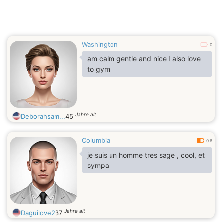
Washington
0
am calm gentle and nice I also love
to gym
Jahre alt
Deborahsam...
45
Columbia
0.6
je suis un homme tres sage , cool, et
sympa
Jahre alt
Daguilove2
37