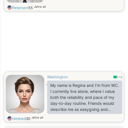
Jahre alt
Peterson
55
Washington
0.8
My name is Regina and I’m from WC.
I currently live alone, where I value
both the reliability and pace of my
day-to-day routine. Friends would
describe me as easygoing and
down-to-earth I do my best to avoid
Jahre alt
Himired
30
unnecessary stress and prefer life’s
simpler pleasures. I genuinely enjoy