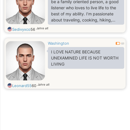
be a family oriented person, a good
listener who loves to live life to the
best of my ability. I’m passionate
about traveling, cooking, hiking,
reading, and I love spending my
Jahre alt
Sedivyxco
56
weekends exploring new places or
cozying up with a good book. I
Washington
believe in the beauty of genuine
0.1
connections and love to meet
I LOVE NATURE BECAUSE
people who share a zest for life. In
UNEXAMINED LIFE IS NOT WORTH
my free time, you can find me trying
LIVING
out new recipes, going for long
walks,
Jahre alt
Leonard55
60