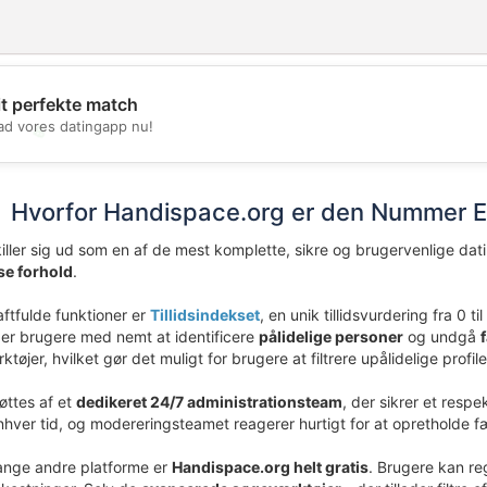
it perfekte match
d vores datingapp nu!
💖
💕
Hvorfor Handispace.org er den Nummer E
iller sig ud som en af de mest komplette, sikre og brugervenlige dati
se forhold
.
ftfulde funktioner er
Tillidsindekset
, en unik tillidsvurdering fra 0 ti
er brugere med nemt at identificere
pålidelige personer
og undgå
øjer, hvilket gør det muligt for brugere at filtrere upålidelige profil
øttes af et
dedikeret 24/7 administrationsteam
, der sikrer et respe
l enhver tid, og modereringsteamet reagerer hurtigt for at opretholde f
ange andre platforme er
Handispace.org helt gratis
. Brugere kan reg