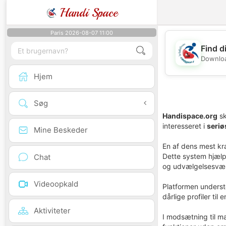
Handi Space
Paris 2026-08-07 11:00
Find d
Downloa
Hjem
Søg
Handispace.org
sk
interesseret i
seriø
Mine Beskeder
En af dens mest kra
Dette system hjælp
Chat
og udvælgelsesværkt
Videoopkald
Platformen underst
dårlige profiler ti
Aktiviteter
I modsætning til m