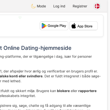
Mode
Log ind
Registrer
💖
💕
t Online Dating-hjemmeside
ng-platforme, der er tilgængelige i dag, især for personer
l 1, der afspejler hvor ærlig og verificerbar en brugers profil er.
falske konti eller svindlere
. Det er fuldt integreret i både søge-
er med lethed.
ktfuldt og sikkert miljø. Brugere kan
blokere
eller
rapportere
ællesskabets integritet.
istrere sig, søge, chatte og få adgang til alle væsentlige