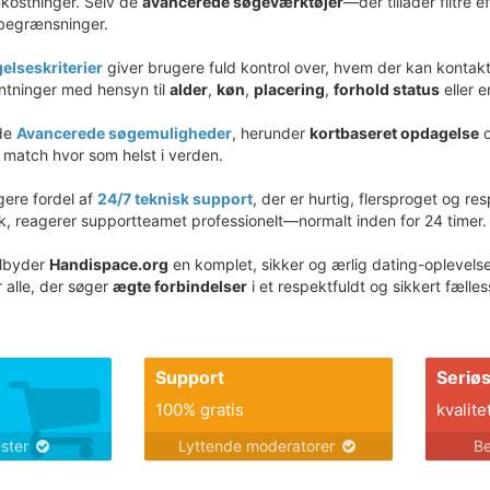
kostninger. Selv de
avancerede søgeværktøjer
—der tillader filtre
 begrænsninger.
elseskriterier
giver brugere fuld kontrol over, hvem der kan kontak
ntninger med hensyn til
alder
,
køn
,
placering
,
forhold status
eller 
ede
Avancerede søgemuligheder
, herunder
kortbaseret opdagelse
o
 match hvor som helst i verden.
gere fordel af
24/7 teknisk support
, der er hurtig, flersproget og re
, reagerer supportteamet professionelt—normalt inden for 24 timer.
ilbyder
Handispace.org
en komplet, sikker og ærlig dating-oplevels
r alle, der søger
ægte forbindelser
i et respektfuldt og sikkert fæll
Support
Seriø
100% gratis
kvalite
ester
Lyttende moderatorer
Be