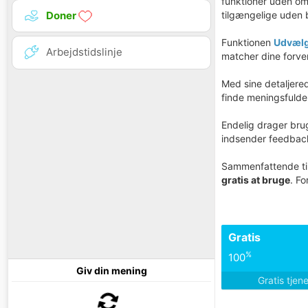
funktioner uden om
tilgængelige uden
Doner
Funktionen
Udvælg
Arbejdstidslinje
matcher dine forve
Med sine detaljer
finde meningsfulde
Endelig drager bru
indsender feedback
Sammenfattende t
gratis at bruge
. Fo
Gratis
%
100
Giv din mening
Gratis tjen