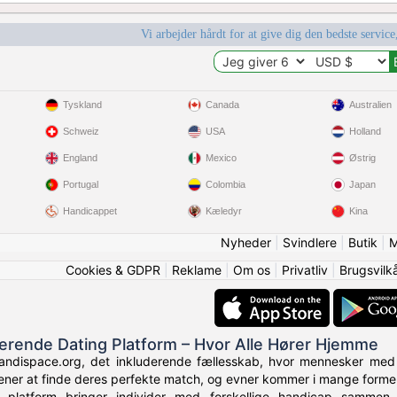
Vi arbejder hårdt for at give dig den bedste service
Tyskland
Canada
Australien
Schweiz
USA
Holland
England
Mexico
Østrig
Portugal
Colombia
Japan
Handicappet
Kæledyr
Kina
Nyheder
|
Svindlere
|
Butik
|
M
Cookies & GDPR
|
Reklame
|
Om os
|
Privatliv
|
Brugsvilk
derende Dating Platform – Hvor Alle Hører Hjemme
andispace.org, det inkluderende fællesskab, hvor mennesker med 
rtjener at finde deres perfekte match, og evner kommer i mange former
e platform bringer individer med forskellige handicap samme