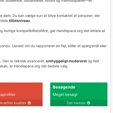
 efter udseende, uddannelse, livsstil og fremtidsplaner—er
te dem. Du kan vælge kun at blive kontaktet af personer, der
endda
tillidsniveau
.
g hurtige kompatibilitetsfiltre, gør Handispace.org det lettere at
sponsiv. Uanset om du rapporterer en fejl, stiller et spørgsmål eller
e. Den er teknisk avanceret,
omhyggeligt modereret
og helt
esskab, er Handispace.org det bedste valg.
s
Besøgende
tsprofiler
Meget besøgt
kræftet kvalitet
Det bedste