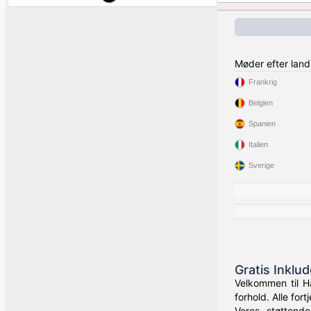
Møder efter land
Frankrig
Belgien
Spanien
Italien
Sverige
Gratis Inklu
Velkommen til H
forhold. Alle fo
Vores støttend