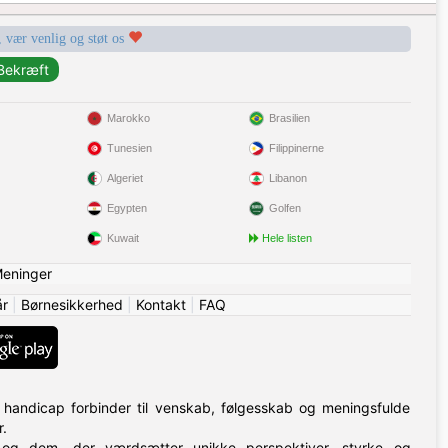
, vær venlig og støt os
Marokko
Brasilien
Tunesien
Filippinerne
Algeriet
Libanon
Egypten
Golfen
Kuwait
Hele listen
eninger
år
|
Børnesikkerhed
|
Kontakt
|
FAQ
handicap forbinder til venskab, følgesskab og meningsfulde
.
n og dem, der værdsætter unikke perspektiver, styrke og