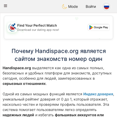
Handi Space
Toggle
Mode
Войти
navigation
💖
Find Your Perfect Match
Download our dating app now!
💖
💕
💕
Почему Handispace.org является
сайтом знакомств номер один
Handispace.org
выделяется как одна из самых полных,
безопасных и удобных платформ для знакомств, доступных
сегодня, особенно для людей, заинтересованных в
серьезных отношениях
.
Одной из самых мощных функций является
Индекс доверия
,
уникальный рейтинг доверия от 0 до 1, который отражает,
насколько честен и проверяем профиль пользователя. Эта
система помогает пользователям легко определять
надежных людей
и избегать
фальшивых аккаунтов или