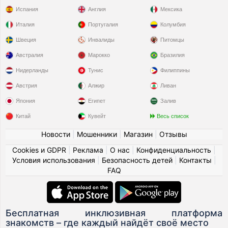
Испания
Англия
Мексика
Италия
Португалия
Колумбия
Швеция
Инвалиды
Питомцы
Австралия
Марокко
Бразилия
Нидерланды
Тунис
Филиппины
Австрия
Алжир
Ливан
Япония
Египет
Залив
Китай
Кувейт
Весь список
Новости
|
Мошенники
|
Магазин
|
Отзывы
Cookies и GDPR
|
Реклама
|
О нас
|
Конфиденциальность
|
Условия использования
|
Безопасность детей
|
Контакты
|
FAQ
Бесплатная инклюзивная платформа
знакомств – где каждый найдёт своё место