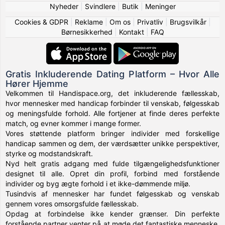
Nyheder
|
Svindlere
|
Butik
|
Meninger
Cookies & GDPR
|
Reklame
|
Om os
|
Privatliv
|
Brugsvilkår
|
Børnesikkerhed
|
Kontakt
|
FAQ
Gratis Inkluderende Dating Platform – Hvor Alle
Hører Hjemme
Velkommen til Handispace.org, det inkluderende fællesskab,
hvor mennesker med handicap forbinder til venskab, følgesskab
og meningsfulde forhold. Alle fortjener at finde deres perfekte
match, og evner kommer i mange former.
Vores støttende platform bringer individer med forskellige
handicap sammen og dem, der værdsætter unikke perspektiver,
styrke og modstandskraft.
Nyd helt gratis adgang med fulde tilgængelighedsfunktioner
designet til alle. Opret din profil, forbind med forstående
individer og byg ægte forhold i et ikke-dømmende miljø.
Tusindvis af mennesker har fundet følgesskab og venskab
gennem vores omsorgsfulde fællesskab.
Opdag at forbindelse ikke kender grænser. Din perfekte
forstående partner venter på at møde det fantastiske menneske,