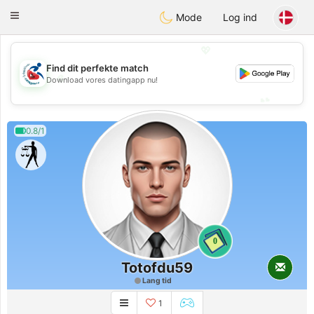
Handi Space
Toggle
Mode
Log ind
navigation
💖
Find dit perfekte match
💖
Download vores datingapp nu!
💕
💕
0.8/1
0
Totofdu59
Lang tid
1