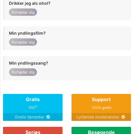
Drikker jeg alc ohol?
Fortæller dig
Min yndlingsfilm?
Fortæller dig
Min yndlingssang?
Fortæller dig
Gratis
Support
%
100
100% gratis
Gratis tjenester
Lyttende moderatorer
Seriøs
Besøgende