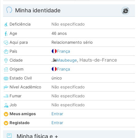
Minha identidade
Deficiência
Não especificado
Age
46 anos
Aqui para
Relacionamento sério
País
França
Hauts-de-France
Cidade
Maubeuge
,
Origem
França
Estado Civil
único
Nível Acadêmico
Não especificado
Fumar
Não especificado
Job
Não especificado
Meus amigos
Entrar
Registado
Entrar
Minha física e +