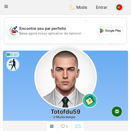
Handi Space
Toggle
Mode
Entrar
navigation
💖
Encontre seu par perfeito
Baixe agora nosso aplicativo de namoro!
💖
💕
💕
0.8/1
0
Totofdu59
Muito tempo
1