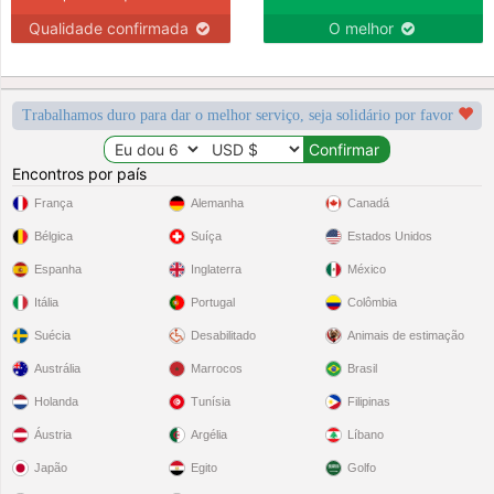
Qualidade confirmada
O melhor
Trabalhamos duro para dar o melhor serviço, seja solidário por favor
Encontros por país
França
Alemanha
Canadá
Bélgica
Suíça
Estados Unidos
Espanha
Inglaterra
México
Itália
Portugal
Colômbia
Suécia
Desabilitado
Animais de estimação
Austrália
Marrocos
Brasil
Holanda
Tunísia
Filipinas
Áustria
Argélia
Líbano
Japão
Egito
Golfo