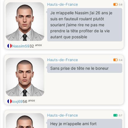
Hauts-de-France
0.6
Je m’appelle Nassim j’ai 26 ans je
suis en fauteuil roulant plutôt
souriant j’aime rire ne pas me
prendre la tête profiter de la vie
autant que possible
anos
Nassim59
32
Hauts-de-France
0.4
Sans prise de tête ne le boneur
anos
Ioxj69
56
Hauts-de-France
0.7
Hey je m'appelle ami fort