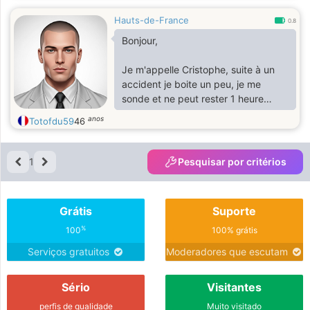
Hauts-de-France
0.8
Bonjour,
Je m'appelle Cristophe, suite à un
accident je boite un peu, je me
sonde et ne peut rester 1 heure
environ debout sans m'asseoir.
anos
Totofdu59
46
1
Pesquisar por critérios
Grátis
Suporte
%
100
100% grátis
Serviços gratuitos
Moderadores que escutam
Sério
Visitantes
perfis de qualidade
Muito visitado