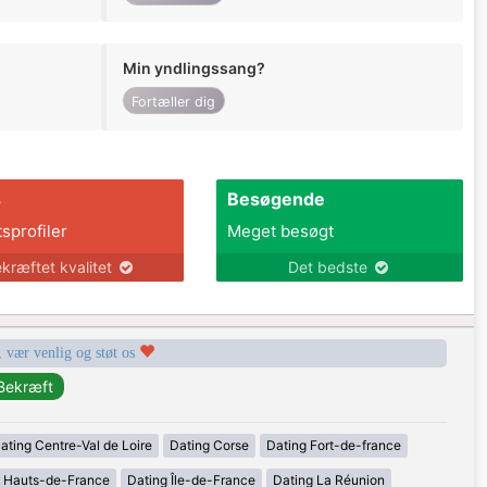
Min yndlingssang?
Fortæller dig
s
Besøgende
tsprofiler
Meget besøgt
kræftet kvalitet
Det bedste
, vær venlig og støt os
ating Centre-Val de Loire
Dating Corse
Dating Fort-de-france
g Hauts-de-France
Dating Île-de-France
Dating La Réunion