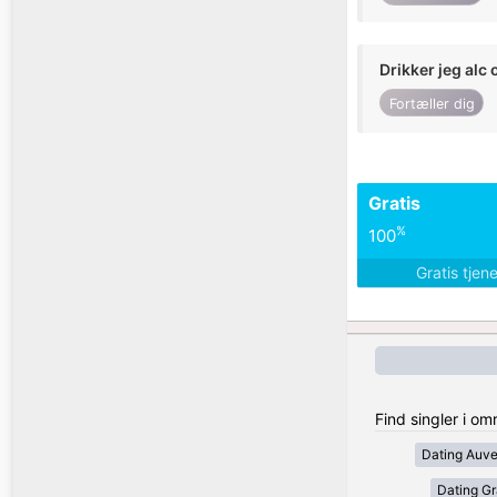
Drikker jeg alc 
Fortæller dig
Gratis
%
100
Gratis tjen
Find singler i om
Dating Auv
Dating Gr