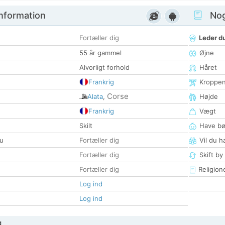
nformation
Nogl
Fortæller dig
Leder du
55 år gammel
Øjne
Alvorligt forhold
Håret
Frankrig
Kroppe
Corse
Alata
,
Højde
Frankrig
Vægt
Skilt
Have bø
u
Fortæller dig
Vil du h
Fortæller dig
Skift by
Fortæller dig
Religion
Log ind
Log ind
g