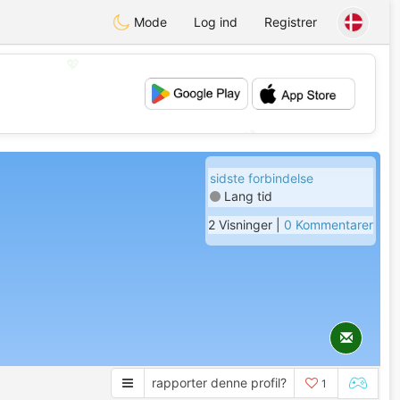
Mode
Log ind
Registrer
💖
💕
sidste forbindelse
Lang tid
2 Visninger |
0 Kommentarer
rapporter denne profil?
1