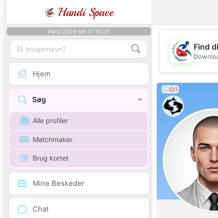
Handi Space
Paris 2026-08-07 15:23
Find d
Downloa
Hjem
0/1
Søg
Alle profiler
Matchmaker
Brug kortet
Mine Beskeder
Chat