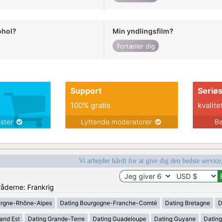
ohol?
Min yndlingsfilm?
Fortæller dig
Support
Seriø
100% gratis
kvalite
ester
Lyttende moderatorer
Be
Vi arbejder hårdt for at give dig den bedste service
råderne: Frankrig
ergne-Rhône-Alpes
Dating Bourgogne-Franche-Comté
Dating Bretagne
D
and Est
Dating Grande-Terre
Dating Guadeloupe
Dating Guyane
Datin