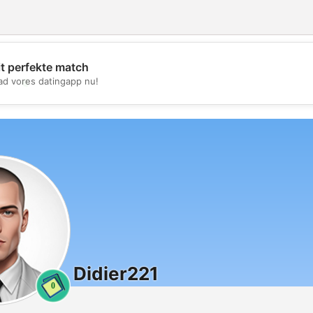
it perfekte match
💖
d vores datingapp nu!
💕
Didier221
0