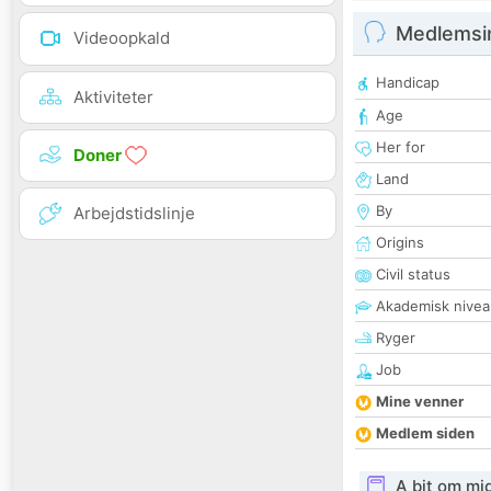
Medlemsi
Videoopkald
Handicap
Aktiviteter
Age
Her for
Doner
Land
By
Arbejdstidslinje
Origins
Civil status
Akademisk nivea
Ryger
Job
Mine venner
Medlem siden
A bit om mi