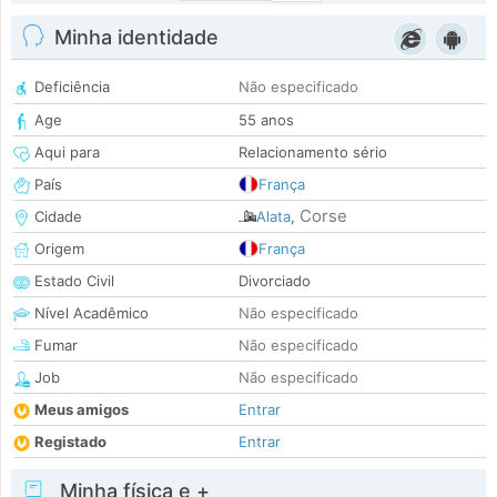
Minha identidade
Deficiência
Não especificado
Age
55 anos
Aqui para
Relacionamento sério
País
França
Corse
Cidade
Alata
,
Origem
França
Estado Civil
Divorciado
Nível Acadêmico
Não especificado
Fumar
Não especificado
Job
Não especificado
Meus amigos
Entrar
Registado
Entrar
Minha física e +