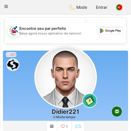
Handi Space
Toggle
Mode
Entrar
navigation
💖
Encontre seu par perfeito
Baixe agora nosso aplicativo de namoro!
💖
💕
💕
0/1
0
Didier221
Muito tempo
1