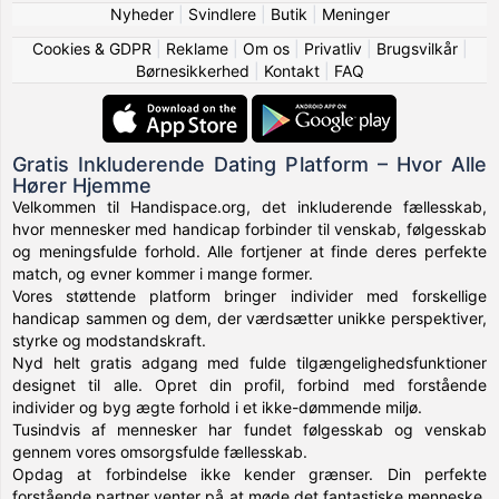
Nyheder
|
Svindlere
|
Butik
|
Meninger
Cookies & GDPR
|
Reklame
|
Om os
|
Privatliv
|
Brugsvilkår
|
Børnesikkerhed
|
Kontakt
|
FAQ
Gratis Inkluderende Dating Platform – Hvor Alle
Hører Hjemme
Velkommen til Handispace.org, det inkluderende fællesskab,
hvor mennesker med handicap forbinder til venskab, følgesskab
og meningsfulde forhold. Alle fortjener at finde deres perfekte
match, og evner kommer i mange former.
Vores støttende platform bringer individer med forskellige
handicap sammen og dem, der værdsætter unikke perspektiver,
styrke og modstandskraft.
Nyd helt gratis adgang med fulde tilgængelighedsfunktioner
designet til alle. Opret din profil, forbind med forstående
individer og byg ægte forhold i et ikke-dømmende miljø.
Tusindvis af mennesker har fundet følgesskab og venskab
gennem vores omsorgsfulde fællesskab.
Opdag at forbindelse ikke kender grænser. Din perfekte
forstående partner venter på at møde det fantastiske menneske,