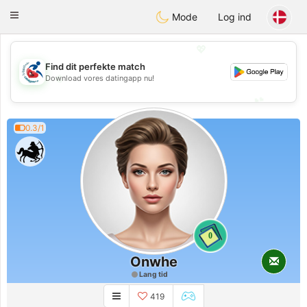
Handi Space
Toggle
Mode
Log ind
navigation
💖
Find dit perfekte match
💖
Download vores datingapp nu!
💕
💕
0.3/1
0
Onwhe
Lang tid
419