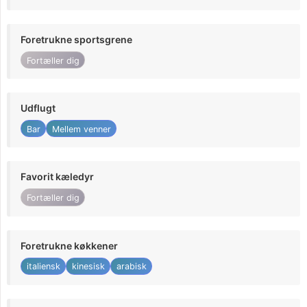
Foretrukne sportsgrene
Fortæller dig
Udflugt
Bar
Mellem venner
Favorit kæledyr
Fortæller dig
Foretrukne køkkener
italiensk
kinesisk
arabisk