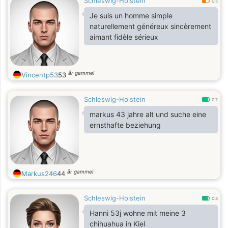
Schleswig-Holstein
0.5
Je suis un homme simple
naturellement généreux sincèrement
aimant fidèle sérieux
år gammel
Vincentp53
53
Schleswig-Holstein
0.7
markus 43 jahre alt und suche eine
ernsthafte beziehung
år gammel
Markus246
44
Schleswig-Holstein
0.8
Hanni 53j wohne mit meine 3
chihuahua in Kiel