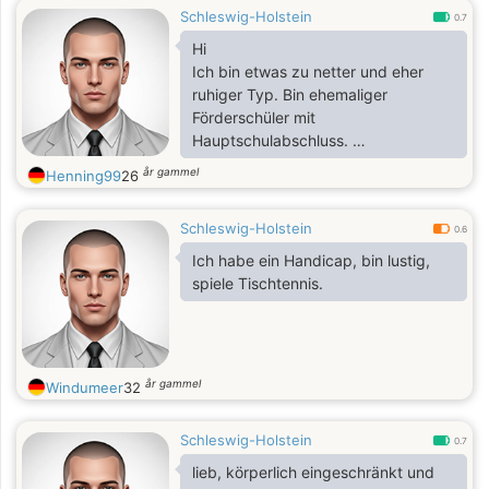
Schleswig-Holstein
0.7
Hi
Ich bin etwas zu netter und eher
ruhiger Typ. Bin ehemaliger
Förderschüler mit
Hauptschulabschluss.
Was tolles zu unternehmen und
år gammel
Henning99
26
ausgehen würde ich gerne mit dir.
Völlig unverbindlich. Alles kann
Schleswig-Holstein
nichts muss
0.6
Ich habe ein Handicap, bin lustig,
spiele Tischtennis.
år gammel
Windumeer
32
Schleswig-Holstein
0.7
lieb, körperlich eingeschränkt und