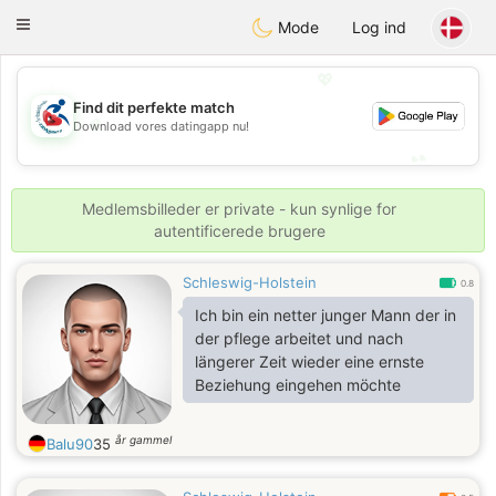
Handi Space
Toggle
Mode
Log ind
navigation
💖
Find dit perfekte match
💖
Download vores datingapp nu!
💕
💕
Medlemsbilleder er private - kun synlige for
autentificerede brugere
Schleswig-Holstein
0.8
Ich bin ein netter junger Mann der in
der pflege arbeitet und nach
längerer Zeit wieder eine ernste
Beziehung eingehen möchte
år gammel
Balu90
35