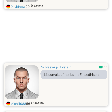
år gammel
Davidnew
29
Schleswig-Holstein
0.7
Liebevollaufmerksam Empathisch
år gammel
Michi1988
56