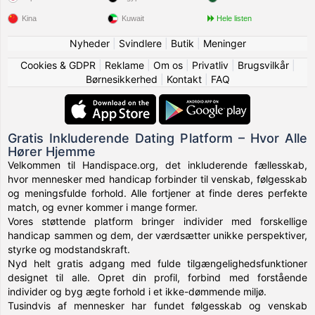
Kina
Kuwait
Hele listen
Nyheder
|
Svindlere
|
Butik
|
Meninger
Cookies & GDPR
|
Reklame
|
Om os
|
Privatliv
|
Brugsvilkår
|
Børnesikkerhed
|
Kontakt
|
FAQ
Gratis Inkluderende Dating Platform – Hvor Alle
Hører Hjemme
Velkommen til Handispace.org, det inkluderende fællesskab,
hvor mennesker med handicap forbinder til venskab, følgesskab
og meningsfulde forhold. Alle fortjener at finde deres perfekte
match, og evner kommer i mange former.
Vores støttende platform bringer individer med forskellige
handicap sammen og dem, der værdsætter unikke perspektiver,
styrke og modstandskraft.
Nyd helt gratis adgang med fulde tilgængelighedsfunktioner
designet til alle. Opret din profil, forbind med forstående
individer og byg ægte forhold i et ikke-dømmende miljø.
Tusindvis af mennesker har fundet følgesskab og venskab