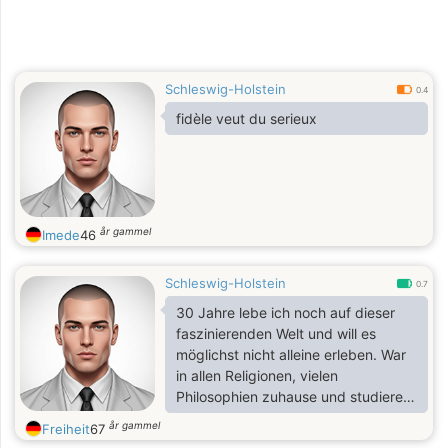
Schleswig-Holstein
0.4
fidèle veut du serieux
år gammel
Imede
46
Schleswig-Holstein
0.7
30 Jahre lebe ich noch auf dieser
faszinierenden Welt und will es
möglichst nicht alleine erleben. War
in allen Religionen, vielen
Philosophien zuhause und studiere
jetzt oft theor. Physik. Liebe die
år gammel
Freiheit
67
Kommunikation, Begegnung mit den