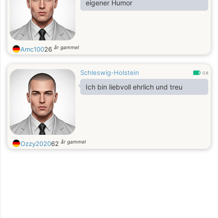
eigener Humor
år gammel
Amc100
26
Schleswig-Holstein
0.8
Ich bin liebvoll ehrlich und treu
år gammel
Ozzy2020
62