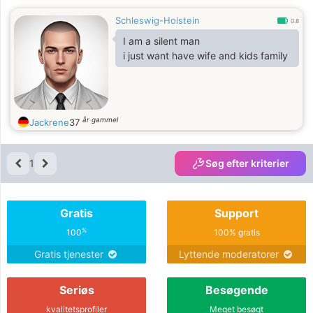
Mitmenschen und idealistisches,
Schleswig-Holstein
altruistisches Streben, denn es muß
0.8
nichts mehr erreicht werden. Alles ist
I am a silent man
gegeben.
i just want have wife and kids family
år gammel
Jackrene
37
1
Søg efter kriterier
Gratis
Support
%
100
100% gratis
Gratis tjenester
Lyttende moderatorer
Seriøs
Besøgende
kvalitetsprofiler
Meget besøgt