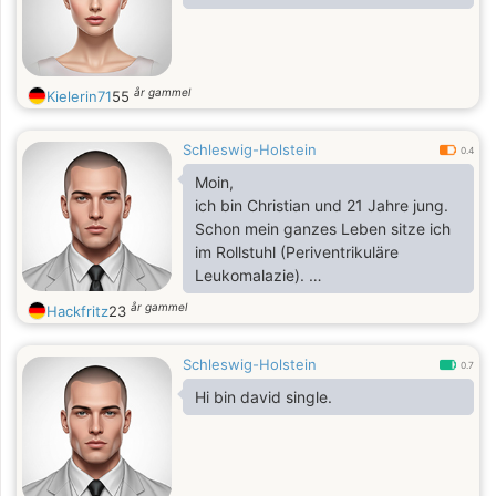
år gammel
Kielerin71
55
Schleswig-Holstein
0.4
Moin,
ich bin Christian und 21 Jahre jung.
Schon mein ganzes Leben sitze ich
im Rollstuhl (Periventrikuläre
Leukomalazie).
Musik: Metal höre ich schon mehr als
år gammel
Hackfritz
23
mein halbes Leben, ist also ein
großer Teil von mir.
Schleswig-Holstein
Außerdem mag ich gerne Handbike
0.7
fahren. Ich bin gerne in der Natur
Hi bin david single.
unterwegs.
Ansonsten spiele ich auch gerne am
PC.