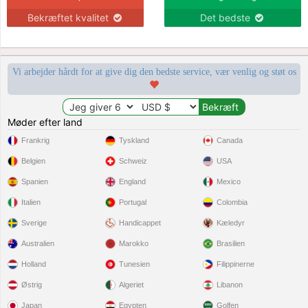
Bekræftet kvalitet
Det bedste
Vi arbejder hårdt for at give dig den bedste service, vær venlig og støt os
Møder efter land
Frankrig
Tyskland
Canada
Belgien
Schweiz
USA
Spanien
England
Mexico
Italien
Portugal
Colombia
Sverige
Handicappet
Kæledyr
Australien
Marokko
Brasilien
Holland
Tunesien
Filippinerne
Østrig
Algeriet
Libanon
Japan
Egypten
Golfen