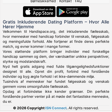
Børnesikkerhed
|
Kontakt
|
FAQ
Gratis Inkluderende Dating Platform – Hvor Alle
Hører Hjemme
Velkommen til Handispace.org, det inkluderende fællesskab,
hvor mennesker med handicap forbinder til venskab, følgesskab
og meningsfulde forhold. Alle fortjener at finde deres perfekte
match, og evner kommer i mange former.
Vores støttende platform bringer individer med forskellige
handicap sammen og dem, der værdsætter unikke perspektiver,
styrke og modstandskraft.
Nyd helt gratis adgang med fulde tilgængelighedsfunktioner
designet til alle. Opret din profil, forbind med forstående
individer og byg ægte forhold i et ikke-dømmende miljø.
Tusindvis af mennesker har fundet følgesskab og venskab
gennem vores omsorgsfulde fællesskab.
Opdag at forbindelse ikke kender grænser. Din perfekte
forstående partner venter på at møde det fantastiske menneske,
du er.
© 2026 Copyright
ISN Connect
.
All rights reserved.