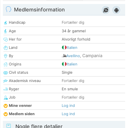
Medlemsinformation
Handicap
Fortæller dig
Age
34 år gammel
Her for
Alvorligt forhold
Land
Italien
Campania
By
Avellino
,
Origins
Italien
Civil status
Single
Akademisk niveau
Fortæller dig
Ryger
En smule
Job
Fortæller dig
Mine venner
Log ind
Medlem siden
Log ind
Nogle flere detaljer