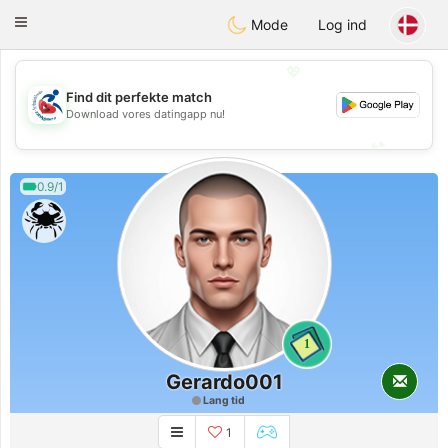
Handi Space
Toggle
Mode
Log ind
navigation
💖
Find dit perfekte match
💖
Download vores datingapp nu!
💕
💕
0.9/1
1
Gerardo001
Lang tid
1