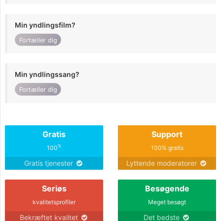
Min yndlingsfilm?
Fortæller dig
Min yndlingssang?
Fortæller dig
Gratis
Support
%
100
100% gratis
Gratis tjenester
Lyttende moderatorer
Seriøs
Besøgende
kvalitetsprofiler
Meget besøgt
Bekræftet kvalitet
Det bedste