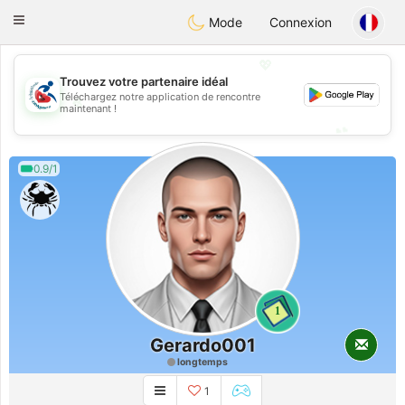
Handi Space
Toggle
Mode
Connexion
navigation
💖
Trouvez votre partenaire idéal
Téléchargez notre application de rencontre
💖
maintenant !
💕
💕
0.9/1
1
Gerardo001
longtemps
1