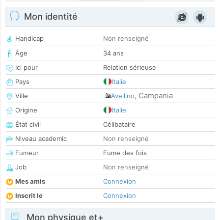
Mon identité
Handicap
Non renseigné
Âge
34 ans
Ici pour
Relation sérieuse
Pays
Italie
Campania
Ville
Avellino
,
Origine
Italie
État civil
Célibataire
Niveau academic
Non renseigné
Fumeur
Fume des fois
Job
Non renseigné
Mes amis
Connexion
Inscrit le
Connexion
Mon physique et+