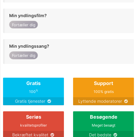
Min yndlingsfilm?
Fortæller dig
Min yndlingssang?
Fortæller dig
Gratis
Support
%
100
100% gratis
Gratis tjenester
Lyttende moderatorer
Seriøs
Besøgende
kvalitetsprofiler
Meget besøgt
Bekræftet kvalitet
Det bedste