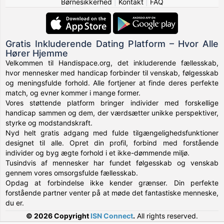
Børnesikkerhed
|
Kontakt
|
FAQ
Gratis Inkluderende Dating Platform – Hvor Alle
Hører Hjemme
Velkommen til Handispace.org, det inkluderende fællesskab,
hvor mennesker med handicap forbinder til venskab, følgesskab
og meningsfulde forhold. Alle fortjener at finde deres perfekte
match, og evner kommer i mange former.
Vores støttende platform bringer individer med forskellige
handicap sammen og dem, der værdsætter unikke perspektiver,
styrke og modstandskraft.
Nyd helt gratis adgang med fulde tilgængelighedsfunktioner
designet til alle. Opret din profil, forbind med forstående
individer og byg ægte forhold i et ikke-dømmende miljø.
Tusindvis af mennesker har fundet følgesskab og venskab
gennem vores omsorgsfulde fællesskab.
Opdag at forbindelse ikke kender grænser. Din perfekte
forstående partner venter på at møde det fantastiske menneske,
du er.
© 2026 Copyright
ISN Connect
.
All rights reserved.