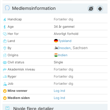
Medlemsinformation
Handicap
Fortæller dig
Age
34 år gammel
Her for
Alvorligt forhold
Land
Tyskland
Sachsen
By
Dresden
,
Origins
Indien
Civil status
Single
Akademisk niveau
Fortæller dig
Ryger
Fortæller dig
Job
Fortæller dig
Mine venner
Log ind
Medlem siden
Log ind
Nogle flere detaljer