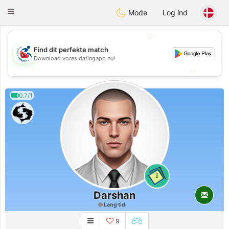
Handi Space
Toggle
Mode
Log ind
navigation
💖
Find dit perfekte match
💖
Download vores datingapp nu!
💕
💕
0.7/1
1
Darshan
Lang tid
9