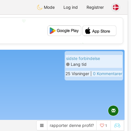
Mode
Log ind
Registrer
💖
💕
sidste forbindelse
Lang tid
25 Visninger |
0 Kommentarer
rapporter denne profil?
1