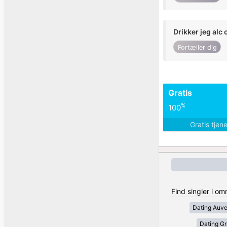
Drikker jeg alc 
Fortæller dig
Gratis
%
100
Gratis tjen
Find singler i om
Dating Auv
Dating Gr