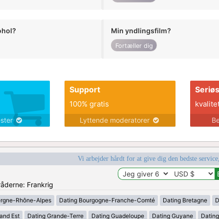
ohol?
Min yndlingsfilm?
Fortæller dig
Support
Seriø
100% gratis
kvalite
ester
Lyttende moderatorer
Be
Vi arbejder hårdt for at give dig den bedste service
råderne: Frankrig
ergne-Rhône-Alpes
Dating Bourgogne-Franche-Comté
Dating Bretagne
D
and Est
Dating Grande-Terre
Dating Guadeloupe
Dating Guyane
Datin