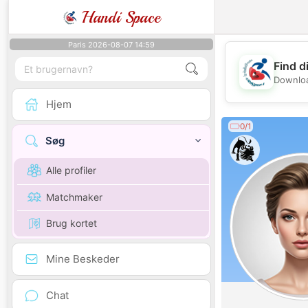
Handi Space
Paris 2026-08-07 14:59
Find d
Downloa
Hjem
0/1
Søg
Alle profiler
Matchmaker
Brug kortet
Mine Beskeder
Chat