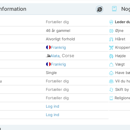
nformation
Nogl
Fortæller dig
Leder du
46 år gammel
Øjne
Alvorligt forhold
Håret
Frankrig
Kroppe
Corse
Alata
,
Højde
Frankrig
Vægt
Single
Have bø
u
Fortæller dig
Vil du h
Fortæller dig
Skift by
Fortæller dig
Religion
Log ind
Log ind
g