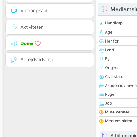
Medlemsi
Videoopkald
Handicap
Aktiviteter
Age
Her for
Doner
Land
By
Arbejdstidslinje
Origins
Civil status
Akademisk nivea
Ryger
Job
Mine venner
Medlem siden
A bit om mi