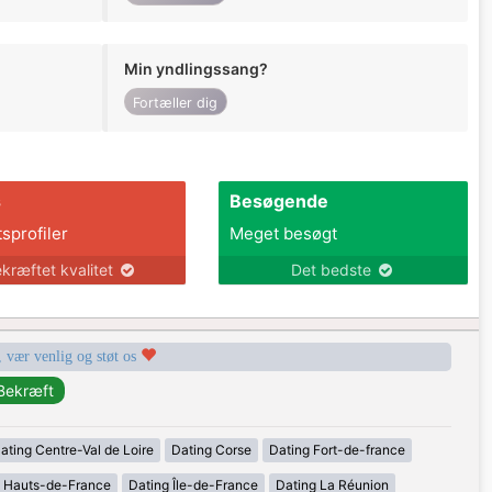
Min yndlingssang?
Fortæller dig
s
Besøgende
tsprofiler
Meget besøgt
kræftet kvalitet
Det bedste
, vær venlig og støt os
ating Centre-Val de Loire
Dating Corse
Dating Fort-de-france
g Hauts-de-France
Dating Île-de-France
Dating La Réunion