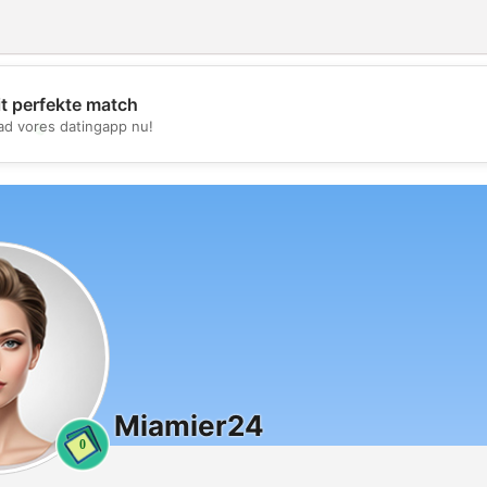
it perfekte match
💖
d vores datingapp nu!
💕
Miamier24
0