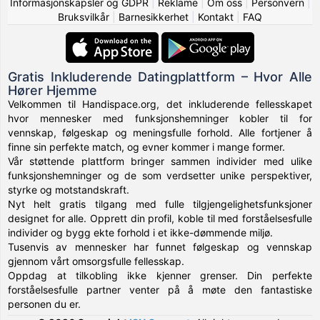
Informasjonskapsler og GDPR
|
Reklame
|
Om oss
|
Personvern
|
Bruksvilkår
|
Barnesikkerhet
|
Kontakt
|
FAQ
Gratis Inkluderende Datingplattform – Hvor Alle
Hører Hjemme
Velkommen til Handispace.org, det inkluderende fellesskapet
hvor mennesker med funksjonshemninger kobler til for
vennskap, følgeskap og meningsfulle forhold. Alle fortjener å
finne sin perfekte match, og evner kommer i mange former.
Vår støttende plattform bringer sammen individer med ulike
funksjonshemninger og de som verdsetter unike perspektiver,
styrke og motstandskraft.
Nyt helt gratis tilgang med fulle tilgjengelighetsfunksjoner
designet for alle. Opprett din profil, koble til med forståelsesfulle
individer og bygg ekte forhold i et ikke-dømmende miljø.
Tusenvis av mennesker har funnet følgeskap og vennskap
gjennom vårt omsorgsfulle fellesskap.
Oppdag at tilkobling ikke kjenner grenser. Din perfekte
forståelsesfulle partner venter på å møte den fantastiske
personen du er.