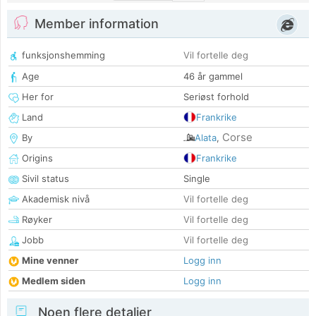
Member information
funksjonshemming
Vil fortelle deg
Age
46 år gammel
Her for
Seriøst forhold
Land
Frankrike
Corse
By
Alata
,
Origins
Frankrike
Sivil status
Single
Akademisk nivå
Vil fortelle deg
Røyker
Vil fortelle deg
Jobb
Vil fortelle deg
Mine venner
Logg inn
Medlem siden
Logg inn
Noen flere detaljer