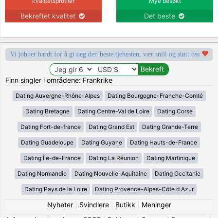
kvalitetsprofiler
Mye besøkt
Bekreftet kvalitet
Det beste
Vi jobber hardt for å gi deg den beste tjenesten, vær snill og støtt oss
Finn singler i områdene: Frankrike
Dating Auvergne-Rhône-Alpes
Dating Bourgogne-Franche-Comté
Dating Bretagne
Dating Centre-Val de Loire
Dating Corse
Dating Fort-de-france
Dating Grand Est
Dating Grande-Terre
Dating Guadeloupe
Dating Guyane
Dating Hauts-de-France
Dating Île-de-France
Dating La Réunion
Dating Martinique
Dating Normandie
Dating Nouvelle-Aquitaine
Dating Occitanie
Dating Pays de la Loire
Dating Provence-Alpes-Côte d Azur
Nyheter
|
Svindlere
|
Butikk
|
Meninger