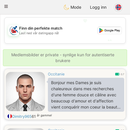
Handi Space
Toggle
Mode
Logg inn
navigation
💖
Finn din perfekte match
💖
Last ned vår datingapp nå!
💕
💕
Medlemsbilder er private - synlige kun for autentiserte
brukere
Occitanie
0.7
Bonjour mes Dames je suis
chaleureux dans mes recherches
d'une femme douce et câline avec
beaucoup d'amour et d'affection
vient conquérir mon coeur la beauté
est à l'intérieur de l'âme j'ai
år gammel
Dimitry965
61
beaucoup souffert dans la vie la
chaleur de l'amour du Coeur c'est