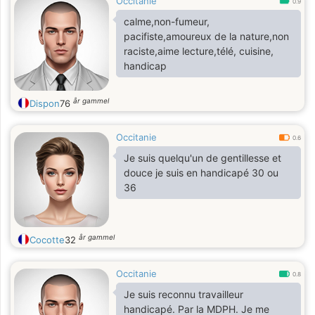
Occitanie
primordiale pour moi je suis pauvre
0.9
depuis 17ans quand j'ai perdu mon
calme,non-fumeur,
poste de second de cuisine à cause
pacifiste,amoureux de la nature,non
de la médecine du travail mon
raciste,aime lecture,télé, cuisine,
inapte
handicap
år gammel
Dispon
76
Occitanie
0.6
Je suis quelqu'un de gentillesse et
douce je suis en handicapé 30 ou
36
år gammel
Cocotte
32
Occitanie
0.8
Je suis reconnu travailleur
handicapé. Par la MDPH. Je me