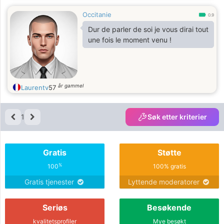
Occitanie
0.9
Dur de parler de soi je vous dirai tout
une fois le moment venu !
år gammel
Laurentv
57
1
Søk etter kriterier
Gratis
Støtte
%
100
100% gratis
Gratis tjenester
Lyttende moderatorer
Seriøs
Besøkende
kvalitetsprofiler
Mye besøkt