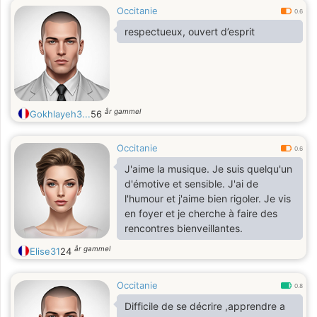
Occitanie
0.6
respectueux, ouvert d’esprit
år gammel
Gokhlayeh3...
56
Occitanie
0.6
J'aime la musique. Je suis quelqu'un
d'émotive et sensible. J'ai de
l'humour et j'aime bien rigoler. Je vis
en foyer et je cherche à faire des
rencontres bienveillantes.
år gammel
Elise31
24
Occitanie
0.8
Difficile de se décrire ,apprendre a