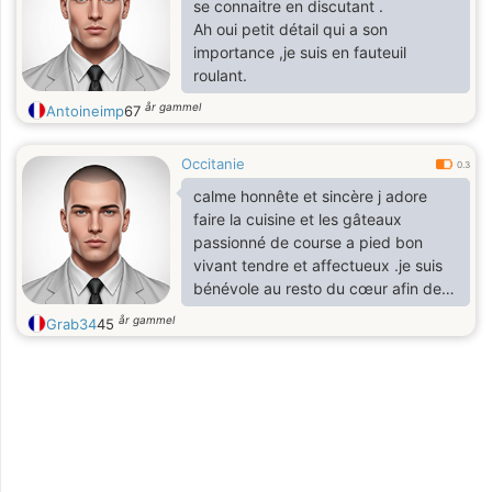
se connaitre en discutant .
Ah oui petit détail qui a son
importance ,je suis en fauteuil
roulant.
år gammel
Antoineimp
67
Occitanie
0.3
calme honnête et sincère j adore
faire la cuisine et les gâteaux
passionné de course a pied bon
vivant tendre et affectueux .je suis
bénévole au resto du cœur afin de
servir des repas chaud au
år gammel
Grab34
45
personnes les plus démunies sur
Montpellier