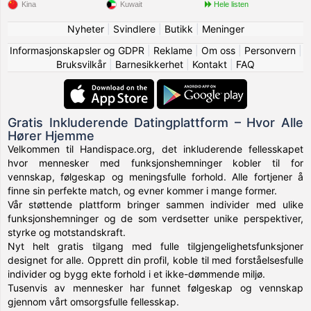
Kina
Kuwait
Hele listen
Nyheter
|
Svindlere
|
Butikk
|
Meninger
Informasjonskapsler og GDPR
|
Reklame
|
Om oss
|
Personvern
|
Bruksvilkår
|
Barnesikkerhet
|
Kontakt
|
FAQ
Gratis Inkluderende Datingplattform – Hvor Alle
Hører Hjemme
Velkommen til Handispace.org, det inkluderende fellesskapet
hvor mennesker med funksjonshemninger kobler til for
vennskap, følgeskap og meningsfulle forhold. Alle fortjener å
finne sin perfekte match, og evner kommer i mange former.
Vår støttende plattform bringer sammen individer med ulike
funksjonshemninger og de som verdsetter unike perspektiver,
styrke og motstandskraft.
Nyt helt gratis tilgang med fulle tilgjengelighetsfunksjoner
designet for alle. Opprett din profil, koble til med forståelsesfulle
individer og bygg ekte forhold i et ikke-dømmende miljø.
Tusenvis av mennesker har funnet følgeskap og vennskap
gjennom vårt omsorgsfulle fellesskap.