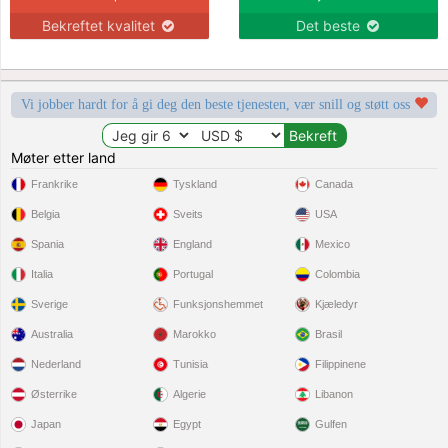
Bekreftet kvalitet
Det beste
Vi jobber hardt for å gi deg den beste tjenesten, vær snill og støtt oss
Møter etter land
Frankrike
Tyskland
Canada
Belgia
Sveits
USA
Spania
England
Mexico
Italia
Portugal
Colombia
Sverige
Funksjonshemmet
Kjæledyr
Australia
Marokko
Brasil
Nederland
Tunisia
Filippinene
Østerrike
Algerie
Libanon
Japan
Egypt
Gulfen