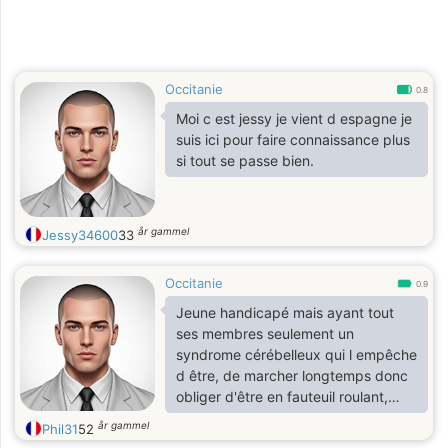
Occitanie
0.8
Moi c est jessy je vient d espagne je
suis ici pour faire connaissance plus
si tout se passe bien.
år gammel
Jessy34600
33
Occitanie
0.9
Jeune handicapé mais ayant tout
ses membres seulement un
syndrome cérébelleux qui l empêche
d être, de marcher longtemps donc
obliger d'être en fauteuil roulant,
bientôt 3 ans suite à un accident
år gammel
Phil31
52