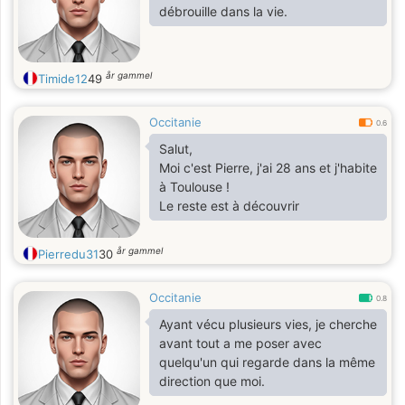
débrouille dans la vie.
år gammel
Timide12
49
Occitanie
0.6
Salut,
Moi c'est Pierre, j'ai 28 ans et j'habite
à Toulouse !
Le reste est à découvrir
år gammel
Pierredu31
30
Occitanie
0.8
Ayant vécu plusieurs vies, je cherche
avant tout a me poser avec
quelqu'un qui regarde dans la même
direction que moi.