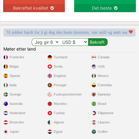
Bekreftet kvalitet
Det beste
Vi jobber hardt for å gi deg den beste tjenesten, vær snill og støtt oss
Møter etter land
Frankrike
Tyskland
Canada
Belgia
Sveits
USA
Spania
England
Mexico
Italia
Portugal
Colombia
Sverige
Funksjonshemmet
Kjæledyr
Australia
Marokko
Brasil
Nederland
Tunisia
Filippinene
Østerrike
Algerie
Libanon
Japan
Egypt
Gulfen