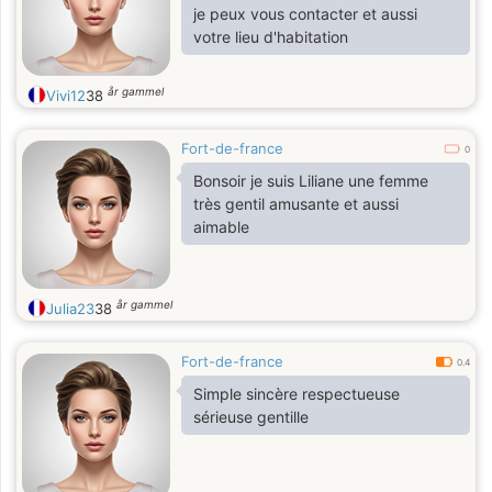
je peux vous contacter et aussi
votre lieu d'habitation
år gammel
Vivi12
38
Fort-de-france
0
Bonsoir je suis Liliane une femme
très gentil amusante et aussi
aimable
år gammel
Julia23
38
Fort-de-france
0.4
Simple sincère respectueuse
sérieuse gentille