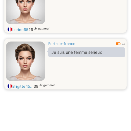
des Seins,des testicules Gode
Ceinture dilatation anal et fist bougie
Crachat Gifles féminisation
fétichisme des pieds . TG: Maxe_KP
år gammel
Lorine65
26
Fort-de-france
0.3
Je suis une femme serieux
år gammel
Brigitte45...
39