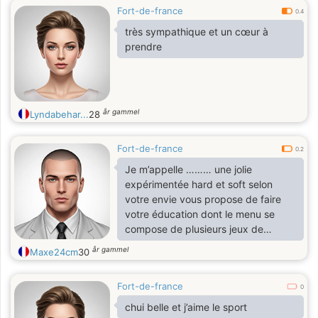
Fort-de-france
0.4
très sympathique et un cœur à
prendre
år gammel
Lyndabehar...
28
Fort-de-france
0.2
Je m’appelle ……… une jolie
expérimentée hard et soft selon
votre envie vous propose de faire
votre éducation dont le menu se
compose de plusieurs jeux de
soumissions : Bondage ,balbusting
år gammel
Maxe24cm
30
piétinement, Trampling ,Champagne
et caviar, Sodomie Lévrettes 69
Fort-de-france
Fessée Humiliations verbales
0
Châtiment corporel Punition Travail
chui belle et j’aime le sport