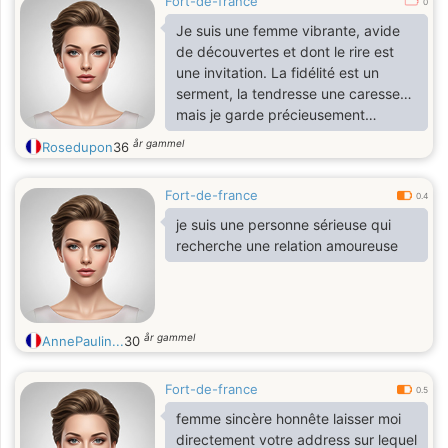
Fort-de-france
0
Je suis une femme vibrante, avide
de découvertes et dont le rire est
une invitation. La fidélité est un
serment, la tendresse une caresse…
mais je garde précieusement
quelques secrets pour celui qui
år gammel
Rosedupon
36
saura les dérober à mon cœur.
Fort-de-france
0.4
je suis une personne sérieuse qui
recherche une relation amoureuse
år gammel
AnnePaulin...
30
Fort-de-france
0.5
femme sincère honnête laisser moi
directement votre address sur lequel