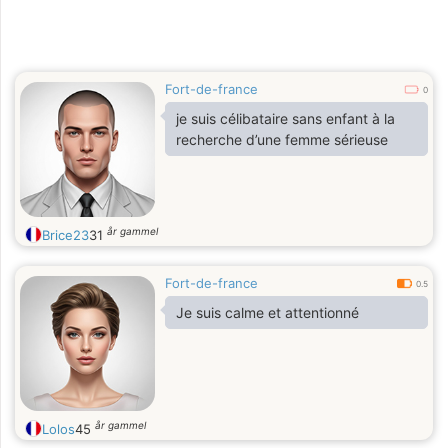
Fort-de-france
0
je suis célibataire sans enfant à la
recherche d’une femme sérieuse
år gammel
Brice23
31
Fort-de-france
0.5
Je suis calme et attentionné
år gammel
Lolos
45