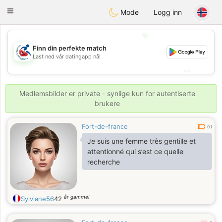
Handi Space
Toggle
Mode
Logg inn
navigation
💖
Finn din perfekte match
💖
Last ned vår datingapp nå!
💕
💕
Medlemsbilder er private - synlige kun for autentiserte
brukere
Fort-de-france
0.1
Je suis une femme très gentille et
attentionné qui s’est ce quelle
recherche
år gammel
Sylviane56
42