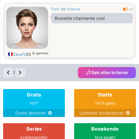
Fort-de-france
0.3
Brunette charmente cool
år gammel
Zara70
55
1
Søk etter kriterier
Gratis
Støtte
%
100
100% gratis
Gratis tjenester
Lyttende moderatorer
Seriøs
Besøkende
kvalitetsprofiler
Mye besøkt