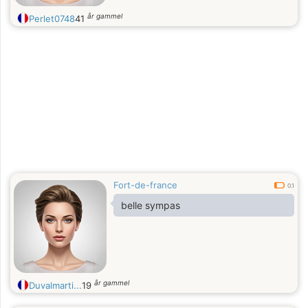
år gammel
Perlet0748
41
Fort-de-france
0.1
belle sympas
år gammel
Duvalmarti...
19