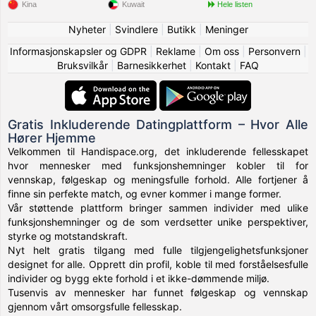
Kina
Kuwait
Hele listen
Nyheter
|
Svindlere
|
Butikk
|
Meninger
Informasjonskapsler og GDPR
|
Reklame
|
Om oss
|
Personvern
|
Bruksvilkår
|
Barnesikkerhet
|
Kontakt
|
FAQ
Gratis Inkluderende Datingplattform – Hvor Alle
Hører Hjemme
Velkommen til Handispace.org, det inkluderende fellesskapet
hvor mennesker med funksjonshemninger kobler til for
vennskap, følgeskap og meningsfulle forhold. Alle fortjener å
finne sin perfekte match, og evner kommer i mange former.
Vår støttende plattform bringer sammen individer med ulike
funksjonshemninger og de som verdsetter unike perspektiver,
styrke og motstandskraft.
Nyt helt gratis tilgang med fulle tilgjengelighetsfunksjoner
designet for alle. Opprett din profil, koble til med forståelsesfulle
individer og bygg ekte forhold i et ikke-dømmende miljø.
Tusenvis av mennesker har funnet følgeskap og vennskap
gjennom vårt omsorgsfulle fellesskap.