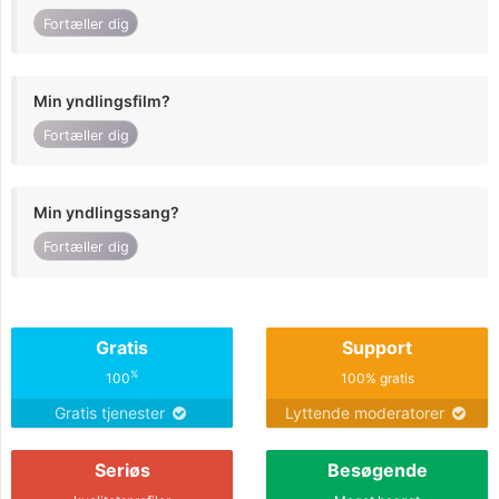
Fortæller dig
Min yndlingsfilm?
Fortæller dig
Min yndlingssang?
Fortæller dig
Gratis
Support
%
100
100% gratis
Gratis tjenester
Lyttende moderatorer
Seriøs
Besøgende