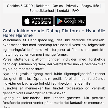
Cookies & GDPR
|
Reklame
|
Om os
|
Privatliv
|
Brugsvilkår
|
Børnesikkerhed
|
Kontakt
|
FAQ
Gratis Inkluderende Dating Platform – Hvor Alle
Hører Hjemme
Velkommen til Handispace.org, det inkluderende fællesskab,
hvor mennesker med handicap forbinder til venskab, følgesskab
og meningsfulde forhold. Alle fortjener at finde deres perfekte
match, og evner kommer i mange former.
Vores støttende platform bringer individer med forskellige
handicap sammen og dem, der værdsætter unikke perspektiver,
styrke og modstandskraft.
Nyd helt gratis adgang med fulde tilgængelighedsfunktioner
designet til alle. Opret din profil, forbind med forstående
individer og byg ægte forhold i et ikke-dømmende miljø.
Tusindvis af mennesker har fundet følgesskab og venskab
gennem vores omsorgsfulde fællesskab.
Opdag at forbindelse ikke kender grænser. Din perfekte
forstående partner venter på at møde det fantastiske menneske,
du er.