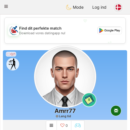
Handi Space
Toggle
Mode
Log ind
navigation
💖
Find dit perfekte match
💖
Download vores datingapp nu!
💕
💕
0/1
0
Amrr77
Lang tid
0