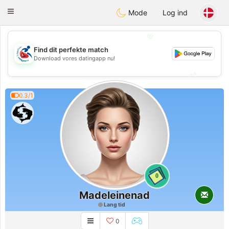
Handi Space
Toggle
Mode
Log ind
navigation
💖
Find dit perfekte match
💖
Download vores datingapp nu!
💕
💕
0.3/1
0
Madeleinenad
Lang tid
0