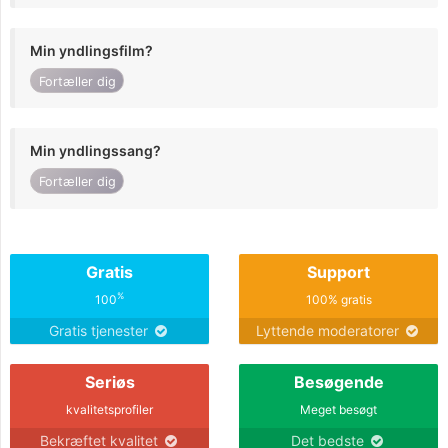
Min yndlingsfilm?
Fortæller dig
Min yndlingssang?
Fortæller dig
Gratis
Support
%
100
100% gratis
Gratis tjenester
Lyttende moderatorer
Seriøs
Besøgende
kvalitetsprofiler
Meget besøgt
Bekræftet kvalitet
Det bedste