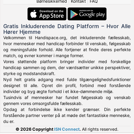
Børnesikkerhed
|
Kontakt
|
FAQ
Gratis Inkluderende Dating Platform – Hvor Alle
Hører Hjemme
Velkommen til Handispace.org, det inkluderende fællesskab,
hvor mennesker med handicap forbinder til venskab, følgesskab
og meningsfulde forhold. Alle fortjener at finde deres perfekte
match, og evner kommer i mange former.
Vores støttende platform bringer individer med forskellige
handicap sammen og dem, der værdsætter unikke perspektiver,
styrke og modstandskraft.
Nyd helt gratis adgang med fulde tilgængelighedsfunktioner
designet til alle. Opret din profil, forbind med forstående
individer og byg ægte forhold i et ikke-dømmende miljø.
Tusindvis af mennesker har fundet følgesskab og venskab
gennem vores omsorgsfulde fællesskab.
Opdag at forbindelse ikke kender grænser. Din perfekte
forstående partner venter på at møde det fantastiske menneske,
du er.
© 2026 Copyright
ISN Connect
.
All rights reserved.