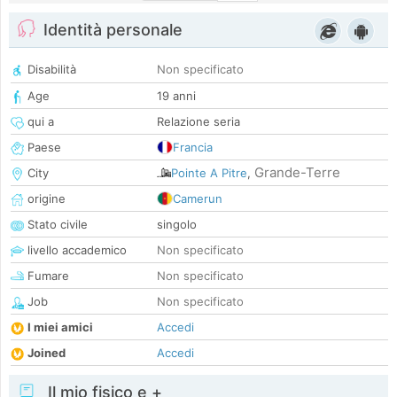
Identità personale
Disabilità
Non specificato
Age
19 anni
qui a
Relazione seria
Paese
Francia
Grande-Terre
City
Pointe A Pitre
,
origine
Camerun
Stato civile
singolo
livello accademico
Non specificato
Fumare
Non specificato
Job
Non specificato
I miei amici
Accedi
Joined
Accedi
Il mio fisico e +