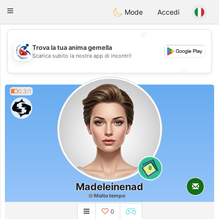
Handi Space
Toggle
Mode
Accedi
navigation
💖
Trova la tua anima gemella
💖
Scarica subito la nostra app di incontri!
💕
💕
0.3/1
0
Madeleinenad
Molto tempo
0